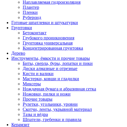
Наплавляемая гидроизоляция
Плантер
Пленки
Рубероид
Готовые шпатлевки и штукатурки
Грунтовки
Бетоконтакт
Глубокого проникновения
Грунтовка универсальная
Концентрированная грунтовка
Дерево
Инструменты, ёмкости и прочие товары
Биты, сверла, буры, лопатки и пики
Диски алмазные и отрезные
Кисти и валики
Мастерки, ковши и гладилки
Миксеры
Нождачная бумага и абразивная сетка
Ножовки, пилки и ножи
Прочие товары
Рулетки, угольники, уровни
Скотчи, ленты, укрывной материал
Тазы и вёдра
Шпатели, гребенки и правила
Керамзит