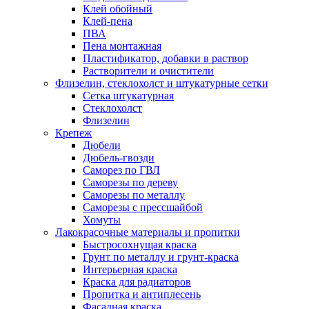
Клей обойный
Клей-пена
ПВА
Пена монтажная
Пластификатор, добавки в раствор
Растворители и очистители
Флизелин, стеклохолст и штукатурные сетки
Сетка штукатурная
Стеклохолст
Флизелин
Крепеж
Дюбели
Дюбель-гвозди
Саморез по ГВЛ
Саморезы по дереву
Саморезы по металлу
Саморезы с прессшайбой
Хомуты
Лакокрасочные материалы и пропитки
Быстросохнущая краска
Грунт по металлу и грунт-краска
Интерьерная краска
Краска для радиаторов
Пропитка и антиплесень
Фасадная краска