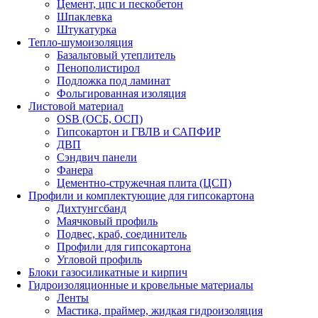
Цемент, цпс и пескобетон
Шпаклевка
Штукатурка
Тепло-шумоизоляция
Базальтовый утеплитель
Пенополистирол
Подложка под ламинат
Фольгированная изоляция
Листовой материал
OSB (ОСБ, ОСП)
Гипсокартон и ГВЛВ и САПФИР
ДВП
Сэндвич панели
Фанера
Цементно-стружечная плита (ЦСП)
Профили и комплектующие для гипсокартона
Дихтунгсбанд
Маячковый профиль
Подвес, краб, соединитель
Профили для гипсокартона
Угловой профиль
Блоки газосиликатные и кирпич
Гидроизоляционные и кровельные материалы
Ленты
Мастика, праймер, жидкая гидроизоляция