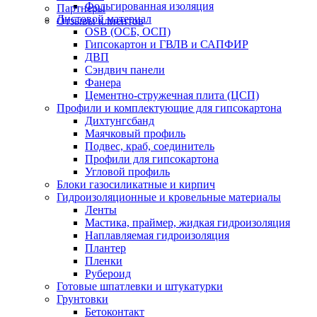
Фольгированная изоляция
Партнеры
Листовой материал
Отзывы клиентов
OSB (ОСБ, ОСП)
Гипсокартон и ГВЛВ и САПФИР
ДВП
Сэндвич панели
Фанера
Цементно-стружечная плита (ЦСП)
Профили и комплектующие для гипсокартона
Дихтунгсбанд
Маячковый профиль
Подвес, краб, соединитель
Профили для гипсокартона
Угловой профиль
Блоки газосиликатные и кирпич
Гидроизоляционные и кровельные материалы
Ленты
Мастика, праймер, жидкая гидроизоляция
Наплавляемая гидроизоляция
Плантер
Пленки
Рубероид
Готовые шпатлевки и штукатурки
Грунтовки
Бетоконтакт