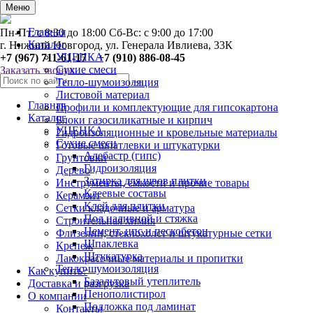
0
Меню
Главная
Пн-Пт: с 8:30 до 18:00 Сб-Вс: с 9:00 до 17:00
Каталог
г. Нижний Новгород, ул. Генерала Ивлиева, 33К
УЦЕНКА
+7 (967) 711-61-17 +7 (910) 886-08-45
Сухие смеси
Заказать звонок
Тепло-шумоизоляция
Листовой материал
Главная
Профили и комплектующие для гипсокартона
Каталог
Блоки газосиликатные и кирпич
УЦЕНКА
Гидроизоляционные и кровельные материалы
Сухие смеси
Готовые шпатлевки и штукатурки
Алебастр (гипс)
Грунтовки
Гидроизоляция
Дерево
Затирка для швов плитки
Инструменты, ёмкости и прочие товары
Клеевые составы
Керамзит
Клей для плитки
Сетки кладочные и арматура
Пол наливной и стяжка
Строительная химия
Цемент, цпс и пескобетон
Флизелин, стеклохолст и штукатурные сетки
Шпаклевка
Крепеж
Штукатурка
Лакокрасочные материалы и пропитки
Тепло-шумоизоляция
Как купить?
Базальтовый утеплитель
Доставка и разгрузка
Пенополистирол
О компании
Подложка под ламинат
Контакты