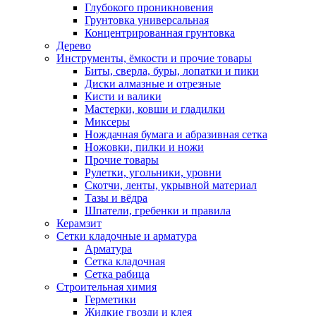
Глубокого проникновения
Грунтовка универсальная
Концентрированная грунтовка
Дерево
Инструменты, ёмкости и прочие товары
Биты, сверла, буры, лопатки и пики
Диски алмазные и отрезные
Кисти и валики
Мастерки, ковши и гладилки
Миксеры
Нождачная бумага и абразивная сетка
Ножовки, пилки и ножи
Прочие товары
Рулетки, угольники, уровни
Скотчи, ленты, укрывной материал
Тазы и вёдра
Шпатели, гребенки и правила
Керамзит
Сетки кладочные и арматура
Арматура
Сетка кладочная
Сетка рабица
Строительная химия
Герметики
Жидкие гвозди и клея