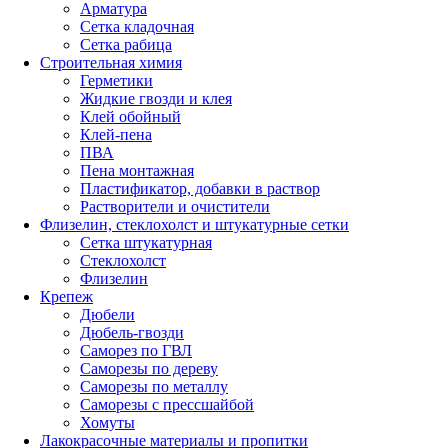
Арматура
Сетка кладочная
Сетка рабица
Строительная химия
Герметики
Жидкие гвозди и клея
Клей обойный
Клей-пена
ПВА
Пена монтажная
Пластификатор, добавки в раствор
Растворители и очистители
Флизелин, стеклохолст и штукатурные сетки
Сетка штукатурная
Стеклохолст
Флизелин
Крепеж
Дюбели
Дюбель-гвозди
Саморез по ГВЛ
Саморезы по дереву
Саморезы по металлу
Саморезы с прессшайбой
Хомуты
Лакокрасочные материалы и пропитки