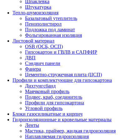
Шпаклевка
Штукатурка
Тепло-шумоизоляция
Базальтовый утеплитель
Пенополистирол
Подложка под ламинат
Фольгированная изоляция
Листовой материал
OSB (ОСБ, ОСП)
Гипсокартон и ГВЛВ и САПФИР
ДВП
Сэндвич панели
Фанера
Цементно-стружечная плита (ЦСП)
Профили и комплектующие для гипсокартона
Дихтунгсбанд
Маячковый профиль
Подвес, краб, соединитель
Профили для гипсокартона
Угловой профиль
Блоки газосиликатные и кирпич
Гидроизоляционные и кровельные материалы
Ленты
Мастика, праймер, жидкая гидроизоляция
Наплавляемая гидроизоляция