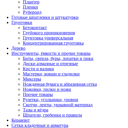
Плантер
Пленки
Рубероид
Готовые шпатлевки и штукатурки
Грунтовки
Бетоконтакт
Глубокого проникновения
Грунтовка универсальная
Концентрированная грунтовка
Дерево
Инструменты, ёмкости и прочие товары
Биты, сверла, буры, лопатки и пики
Диски алмазные и отрезные
Кисти и валики
Мастерки, ковши и гладилки
Миксеры
Нождачная бумага и абразивная сетка
Ножовки, пилки и ножи
Прочие товары
Рулетки, угольники, уровни
Скотчи, ленты, укрывной материал
Тазы и вёдра
Шпатели, гребенки и правила
Керамзит
Сетки кладочные и арматура