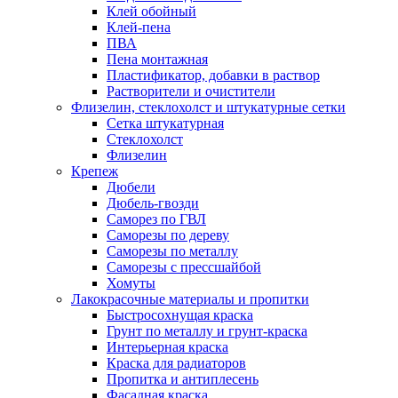
Клей обойный
Клей-пена
ПВА
Пена монтажная
Пластификатор, добавки в раствор
Растворители и очистители
Флизелин, стеклохолст и штукатурные сетки
Сетка штукатурная
Стеклохолст
Флизелин
Крепеж
Дюбели
Дюбель-гвозди
Саморез по ГВЛ
Саморезы по дереву
Саморезы по металлу
Саморезы с прессшайбой
Хомуты
Лакокрасочные материалы и пропитки
Быстросохнущая краска
Грунт по металлу и грунт-краска
Интерьерная краска
Краска для радиаторов
Пропитка и антиплесень
Фасадная краска