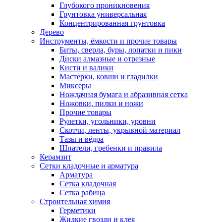
Глубокого проникновения
Грунтовка универсальная
Концентрированная грунтовка
Дерево
Инструменты, ёмкости и прочие товары
Биты, сверла, буры, лопатки и пики
Диски алмазные и отрезные
Кисти и валики
Мастерки, ковши и гладилки
Миксеры
Нождачная бумага и абразивная сетка
Ножовки, пилки и ножи
Прочие товары
Рулетки, угольники, уровни
Скотчи, ленты, укрывной материал
Тазы и вёдра
Шпатели, гребенки и правила
Керамзит
Сетки кладочные и арматура
Арматура
Сетка кладочная
Сетка рабица
Строительная химия
Герметики
Жидкие гвозди и клея