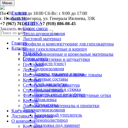
0
Меню
Главная
Пн-Пт: с 8:30 до 18:00 Сб-Вс: с 9:00 до 17:00
Каталог
г. Нижний Новгород, ул. Генерала Ивлиева, 33К
УЦЕНКА
+7 (967) 711-61-17 +7 (910) 886-08-45
Сухие смеси
Заказать звонок
Тепло-шумоизоляция
Листовой материал
Главная
Профили и комплектующие для гипсокартона
Каталог
Блоки газосиликатные и кирпич
УЦЕНКА
Гидроизоляционные и кровельные материалы
Сухие смеси
Готовые шпатлевки и штукатурки
Алебастр (гипс)
Грунтовки
Гидроизоляция
Дерево
Затирка для швов плитки
Инструменты, ёмкости и прочие товары
Клеевые составы
Керамзит
Клей для плитки
Сетки кладочные и арматура
Пол наливной и стяжка
Строительная химия
Цемент, цпс и пескобетон
Флизелин, стеклохолст и штукатурные сетки
Шпаклевка
Крепеж
Штукатурка
Лакокрасочные материалы и пропитки
Тепло-шумоизоляция
Как купить?
Базальтовый утеплитель
Доставка и разгрузка
Пенополистирол
О компании
Подложка под ламинат
Контакты