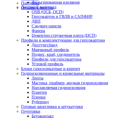
Фольгированная изоляция
Партнеры
Листовой материал
Отзывы клиентов
OSB (ОСБ, ОСП)
Гипсокартон и ГВЛВ и САПФИР
ДВП
Сэндвич панели
Фанера
Цементно-стружечная плита (ЦСП)
Профили и комплектующие для гипсокартона
Дихтунгсбанд
Маячковый профиль
Подвес, краб, соединитель
Профили для гипсокартона
Угловой профиль
Блоки газосиликатные и кирпич
Гидроизоляционные и кровельные материалы
Ленты
Мастика, праймер, жидкая гидроизоляция
Наплавляемая гидроизоляция
Плантер
Пленки
Рубероид
Готовые шпатлевки и штукатурки
Грунтовки
Бетоконтакт