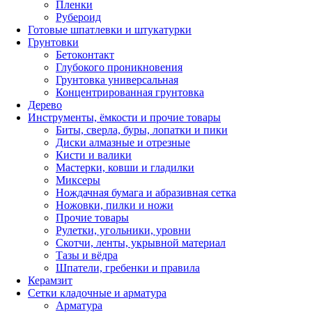
Пленки
Рубероид
Готовые шпатлевки и штукатурки
Грунтовки
Бетоконтакт
Глубокого проникновения
Грунтовка универсальная
Концентрированная грунтовка
Дерево
Инструменты, ёмкости и прочие товары
Биты, сверла, буры, лопатки и пики
Диски алмазные и отрезные
Кисти и валики
Мастерки, ковши и гладилки
Миксеры
Нождачная бумага и абразивная сетка
Ножовки, пилки и ножи
Прочие товары
Рулетки, угольники, уровни
Скотчи, ленты, укрывной материал
Тазы и вёдра
Шпатели, гребенки и правила
Керамзит
Сетки кладочные и арматура
Арматура