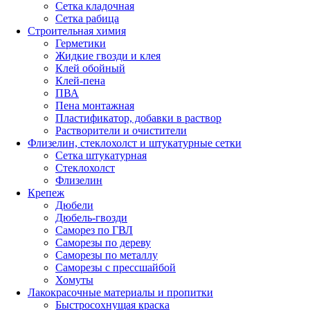
Сетка кладочная
Сетка рабица
Строительная химия
Герметики
Жидкие гвозди и клея
Клей обойный
Клей-пена
ПВА
Пена монтажная
Пластификатор, добавки в раствор
Растворители и очистители
Флизелин, стеклохолст и штукатурные сетки
Сетка штукатурная
Стеклохолст
Флизелин
Крепеж
Дюбели
Дюбель-гвозди
Саморез по ГВЛ
Саморезы по дереву
Саморезы по металлу
Саморезы с прессшайбой
Хомуты
Лакокрасочные материалы и пропитки
Быстросохнущая краска