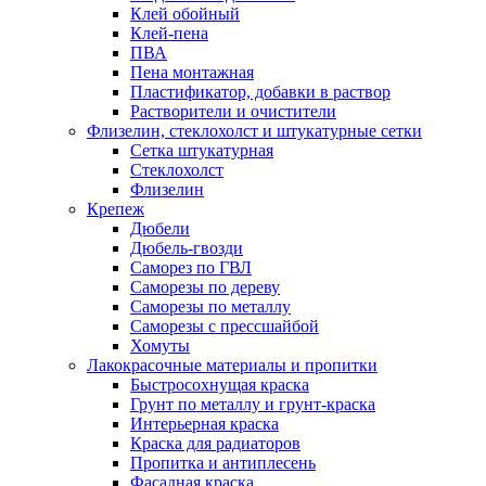
Клей обойный
Клей-пена
ПВА
Пена монтажная
Пластификатор, добавки в раствор
Растворители и очистители
Флизелин, стеклохолст и штукатурные сетки
Сетка штукатурная
Стеклохолст
Флизелин
Крепеж
Дюбели
Дюбель-гвозди
Саморез по ГВЛ
Саморезы по дереву
Саморезы по металлу
Саморезы с прессшайбой
Хомуты
Лакокрасочные материалы и пропитки
Быстросохнущая краска
Грунт по металлу и грунт-краска
Интерьерная краска
Краска для радиаторов
Пропитка и антиплесень
Фасадная краска