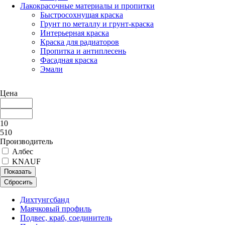
Лакокрасочные материалы и пропитки
Быстросохнущая краска
Грунт по металлу и грунт-краска
Интерьерная краска
Краска для радиаторов
Пропитка и антиплесень
Фасадная краска
Эмали
Цена
10
510
Производитель
Албес
KNAUF
Показать
Сбросить
Дихтунгсбанд
Маячковый профиль
Подвес, краб, соединитель