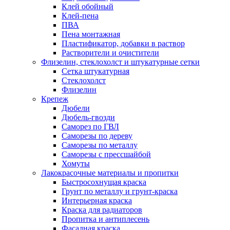
Клей обойный
Клей-пена
ПВА
Пена монтажная
Пластификатор, добавки в раствор
Растворители и очистители
Флизелин, стеклохолст и штукатурные сетки
Сетка штукатурная
Стеклохолст
Флизелин
Крепеж
Дюбели
Дюбель-гвозди
Саморез по ГВЛ
Саморезы по дереву
Саморезы по металлу
Саморезы с прессшайбой
Хомуты
Лакокрасочные материалы и пропитки
Быстросохнущая краска
Грунт по металлу и грунт-краска
Интерьерная краска
Краска для радиаторов
Пропитка и антиплесень
Фасадная краска