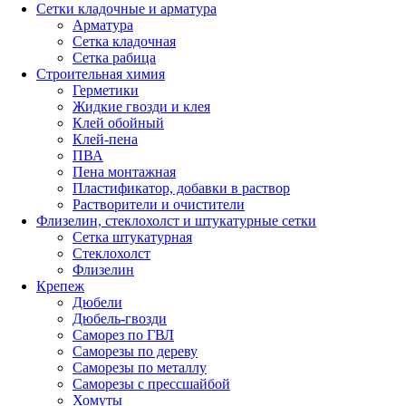
Сетки кладочные и арматура
Арматура
Сетка кладочная
Сетка рабица
Строительная химия
Герметики
Жидкие гвозди и клея
Клей обойный
Клей-пена
ПВА
Пена монтажная
Пластификатор, добавки в раствор
Растворители и очистители
Флизелин, стеклохолст и штукатурные сетки
Сетка штукатурная
Стеклохолст
Флизелин
Крепеж
Дюбели
Дюбель-гвозди
Саморез по ГВЛ
Саморезы по дереву
Саморезы по металлу
Саморезы с прессшайбой
Хомуты