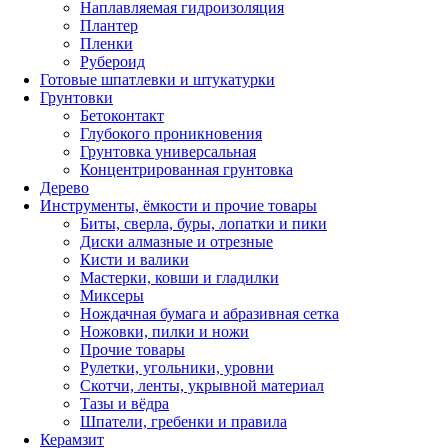
Наплавляемая гидроизоляция
Плантер
Пленки
Рубероид
Готовые шпатлевки и штукатурки
Грунтовки
Бетоконтакт
Глубокого проникновения
Грунтовка универсальная
Концентрированная грунтовка
Дерево
Инструменты, ёмкости и прочие товары
Биты, сверла, буры, лопатки и пики
Диски алмазные и отрезные
Кисти и валики
Мастерки, ковши и гладилки
Миксеры
Нождачная бумага и абразивная сетка
Ножовки, пилки и ножи
Прочие товары
Рулетки, угольники, уровни
Скотчи, ленты, укрывной материал
Тазы и вёдра
Шпатели, гребенки и правила
Керамзит