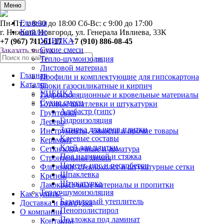
0
Меню
Главная
Пн-Пт: с 8:30 до 18:00 Сб-Вс: с 9:00 до 17:00
Каталог
г. Нижний Новгород, ул. Генерала Ивлиева, 33К
УЦЕНКА
+7 (967) 711-61-17 +7 (910) 886-08-45
Сухие смеси
Заказать звонок
Тепло-шумоизоляция
Листовой материал
Главная
Профили и комплектующие для гипсокартона
Каталог
Блоки газосиликатные и кирпич
УЦЕНКА
Гидроизоляционные и кровельные материалы
Сухие смеси
Готовые шпатлевки и штукатурки
Алебастр (гипс)
Грунтовки
Гидроизоляция
Дерево
Затирка для швов плитки
Инструменты, ёмкости и прочие товары
Клеевые составы
Керамзит
Клей для плитки
Сетки кладочные и арматура
Пол наливной и стяжка
Строительная химия
Цемент, цпс и пескобетон
Флизелин, стеклохолст и штукатурные сетки
Шпаклевка
Крепеж
Штукатурка
Лакокрасочные материалы и пропитки
Тепло-шумоизоляция
Как купить?
Базальтовый утеплитель
Доставка и разгрузка
Пенополистирол
О компании
Подложка под ламинат
Контакты