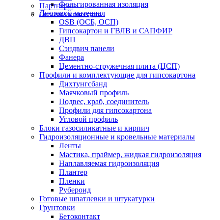
Фольгированная изоляция
Партнеры
Листовой материал
Отзывы клиентов
OSB (ОСБ, ОСП)
Гипсокартон и ГВЛВ и САПФИР
ДВП
Сэндвич панели
Фанера
Цементно-стружечная плита (ЦСП)
Профили и комплектующие для гипсокартона
Дихтунгсбанд
Маячковый профиль
Подвес, краб, соединитель
Профили для гипсокартона
Угловой профиль
Блоки газосиликатные и кирпич
Гидроизоляционные и кровельные материалы
Ленты
Мастика, праймер, жидкая гидроизоляция
Наплавляемая гидроизоляция
Плантер
Пленки
Рубероид
Готовые шпатлевки и штукатурки
Грунтовки
Бетоконтакт