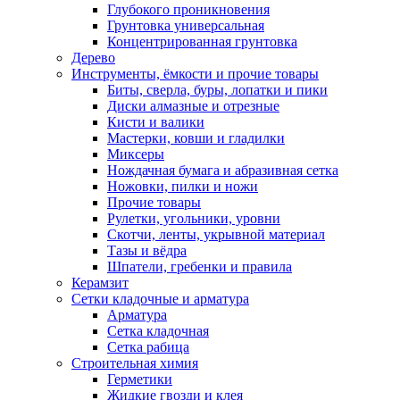
Глубокого проникновения
Грунтовка универсальная
Концентрированная грунтовка
Дерево
Инструменты, ёмкости и прочие товары
Биты, сверла, буры, лопатки и пики
Диски алмазные и отрезные
Кисти и валики
Мастерки, ковши и гладилки
Миксеры
Нождачная бумага и абразивная сетка
Ножовки, пилки и ножи
Прочие товары
Рулетки, угольники, уровни
Скотчи, ленты, укрывной материал
Тазы и вёдра
Шпатели, гребенки и правила
Керамзит
Сетки кладочные и арматура
Арматура
Сетка кладочная
Сетка рабица
Строительная химия
Герметики
Жидкие гвозди и клея