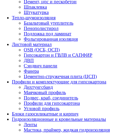
Цемент, цпс и пескобетон
Шпаклевка
Штукатурка
Тепло-шумоизоляция
Базальтовый утеплитель
Пенополистирол
Подложка под ламинат
Фольгированная изоляция
Листовой материал
OSB (ОСБ, ОСП)
Гипсокартон и ГВЛВ и САПФИР
ДВП
Сэндвич панели
Фанера
Цементно-стружечная плита (ЦСП)
Профили и комплектующие для гипсокартона
Дихтунгсбанд
Маячковый профиль
Подвес, краб, соединитель
Профили для гипсокартона
Угловой профиль
Блоки газосиликатные и кирпич
Гидроизоляционные и кровельные материалы
Ленты
Мастика, праймер, жидкая гидроизоляция