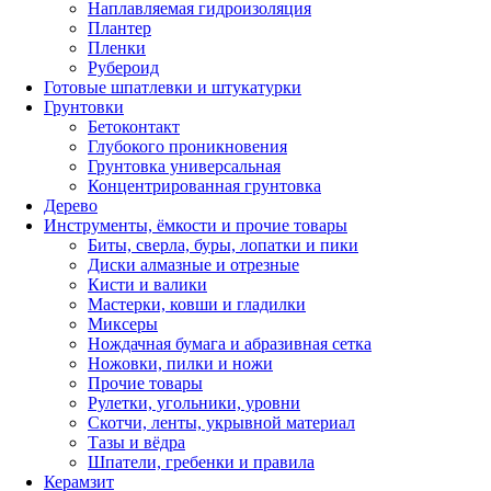
Наплавляемая гидроизоляция
Плантер
Пленки
Рубероид
Готовые шпатлевки и штукатурки
Грунтовки
Бетоконтакт
Глубокого проникновения
Грунтовка универсальная
Концентрированная грунтовка
Дерево
Инструменты, ёмкости и прочие товары
Биты, сверла, буры, лопатки и пики
Диски алмазные и отрезные
Кисти и валики
Мастерки, ковши и гладилки
Миксеры
Нождачная бумага и абразивная сетка
Ножовки, пилки и ножи
Прочие товары
Рулетки, угольники, уровни
Скотчи, ленты, укрывной материал
Тазы и вёдра
Шпатели, гребенки и правила
Керамзит