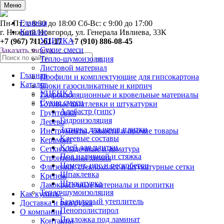
0
Меню
Главная
Пн-Пт: с 8:30 до 18:00 Сб-Вс: с 9:00 до 17:00
Каталог
г. Нижний Новгород, ул. Генерала Ивлиева, 33К
УЦЕНКА
+7 (967) 711-61-17 +7 (910) 886-08-45
Сухие смеси
Заказать звонок
Тепло-шумоизоляция
Листовой материал
Главная
Профили и комплектующие для гипсокартона
Каталог
Блоки газосиликатные и кирпич
УЦЕНКА
Гидроизоляционные и кровельные материалы
Сухие смеси
Готовые шпатлевки и штукатурки
Алебастр (гипс)
Грунтовки
Гидроизоляция
Дерево
Затирка для швов плитки
Инструменты, ёмкости и прочие товары
Клеевые составы
Керамзит
Клей для плитки
Сетки кладочные и арматура
Пол наливной и стяжка
Строительная химия
Цемент, цпс и пескобетон
Флизелин, стеклохолст и штукатурные сетки
Шпаклевка
Крепеж
Штукатурка
Лакокрасочные материалы и пропитки
Тепло-шумоизоляция
Как купить?
Базальтовый утеплитель
Доставка и разгрузка
Пенополистирол
О компании
Подложка под ламинат
Контакты