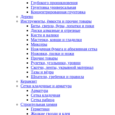
Глубокого проникновения
Грунтовка универсальная
Концентрированная грунтовка
Дерево
Инструменты, ёмкости и прочие товары
Биты, сверла, буры, лопатки и пики
Диски алмазные и отрезные
Кисти и валики
Мастерки, ковши и гладилки
Миксеры
Нождачная бумага и абразивная сетка
Ножовки, пилки и ножи
Прочие товары
Рулетки, угольники, уровни
Скотчи, ленты, укрывной материал
Тазы и вёдра
Шпатели, гребенки и правила
Керамзит
Сетки кладочные и арматура
Арматура
Сетка кладочная
Сетка рабица
Строительная химия
Герметики
Жидкие гвозди и клея