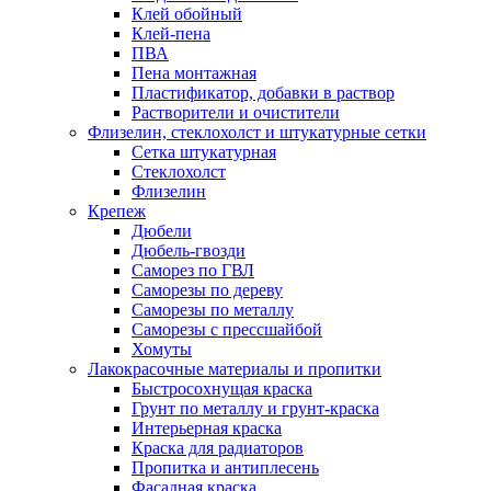
Клей обойный
Клей-пена
ПВА
Пена монтажная
Пластификатор, добавки в раствор
Растворители и очистители
Флизелин, стеклохолст и штукатурные сетки
Сетка штукатурная
Стеклохолст
Флизелин
Крепеж
Дюбели
Дюбель-гвозди
Саморез по ГВЛ
Саморезы по дереву
Саморезы по металлу
Саморезы с прессшайбой
Хомуты
Лакокрасочные материалы и пропитки
Быстросохнущая краска
Грунт по металлу и грунт-краска
Интерьерная краска
Краска для радиаторов
Пропитка и антиплесень
Фасадная краска