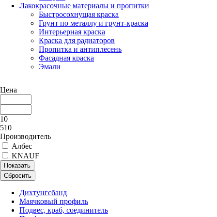
Лакокрасочные материалы и пропитки
Быстросохнущая краска
Грунт по металлу и грунт-краска
Интерьерная краска
Краска для радиаторов
Пропитка и антиплесень
Фасадная краска
Эмали
Цена
10
510
Производитель
Албес
KNAUF
Показать
Сбросить
Дихтунгсбанд
Маячковый профиль
Подвес, краб, соединитель