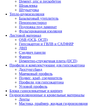
Цемент, цпс и пескобетон
Шпаклевка
Штукатурка
Тепло-шумоизоляция
Базальтовый утеплитель
Пенополистирол
Подложка под ламинат
Фольгированная изоляция
Листовой материал
OSB (ОСБ, ОСП)
Гипсокартон и ГВЛВ и САПФИР
ДВП
Сэндвич панели
Фанера
Цементно-стружечная плита (ЦСП)
Профили и комплектующие для гипсокартона
Дихтунгсбанд
Маячковый профиль
Подвес, краб, соединитель
Профили для гипсокартона
Угловой профиль
Блоки газосиликатные и кирпич
Гидроизоляционные и кровельные материалы
Ленты
Мастика, праймер, жидкая гидроизоляция