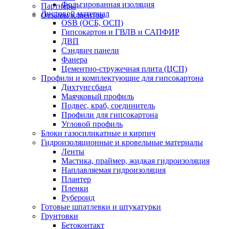
Фольгированная изоляция
Партнеры
Листовой материал
Отзывы клиентов
OSB (ОСБ, ОСП)
Гипсокартон и ГВЛВ и САПФИР
ДВП
Сэндвич панели
Фанера
Цементно-стружечная плита (ЦСП)
Профили и комплектующие для гипсокартона
Дихтунгсбанд
Маячковый профиль
Подвес, краб, соединитель
Профили для гипсокартона
Угловой профиль
Блоки газосиликатные и кирпич
Гидроизоляционные и кровельные материалы
Ленты
Мастика, праймер, жидкая гидроизоляция
Наплавляемая гидроизоляция
Плантер
Пленки
Рубероид
Готовые шпатлевки и штукатурки
Грунтовки
Бетоконтакт