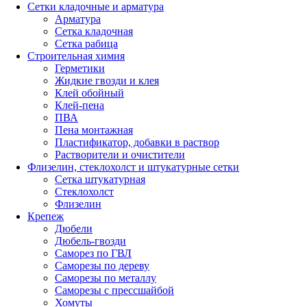
Сетки кладочные и арматура
Арматура
Сетка кладочная
Сетка рабица
Строительная химия
Герметики
Жидкие гвозди и клея
Клей обойный
Клей-пена
ПВА
Пена монтажная
Пластификатор, добавки в раствор
Растворители и очистители
Флизелин, стеклохолст и штукатурные сетки
Сетка штукатурная
Стеклохолст
Флизелин
Крепеж
Дюбели
Дюбель-гвозди
Саморез по ГВЛ
Саморезы по дереву
Саморезы по металлу
Саморезы с прессшайбой
Хомуты