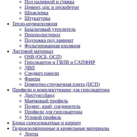
Пол наливной и стяжка
Цемент, цпс и пескобетон
Шпаклевка
Штукатурка
Тепло-шумоизоляция
Базальтовый утеплитель
Пенополистирол
Подложка под ламинат
Фольгированная изоляция
Листовой материал
OSB (ОСБ, ОСП)
Гипсокартон и ГВЛВ и САПФИР
ДВП
Сэндвич панели
Фанера
Цементно-стружечная плита (ЦСП)
Профили и комплектующие для гипсокартона
Дихтунгсбанд
Маячковый профиль
Подвес, краб, соединитель
Профили для гипсокартона
Угловой профиль
Блоки газосиликатные и кирпич
Гидроизоляционные и кровельные материалы
Ленты