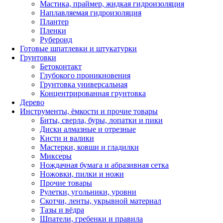
Мастика, праймер, жидкая гидроизоляция
Наплавляемая гидроизоляция
Плантер
Пленки
Рубероид
Готовые шпатлевки и штукатурки
Грунтовки
Бетоконтакт
Глубокого проникновения
Грунтовка универсальная
Концентрированная грунтовка
Дерево
Инструменты, ёмкости и прочие товары
Биты, сверла, буры, лопатки и пики
Диски алмазные и отрезные
Кисти и валики
Мастерки, ковши и гладилки
Миксеры
Нождачная бумага и абразивная сетка
Ножовки, пилки и ножи
Прочие товары
Рулетки, угольники, уровни
Скотчи, ленты, укрывной материал
Тазы и вёдра
Шпатели, гребенки и правила