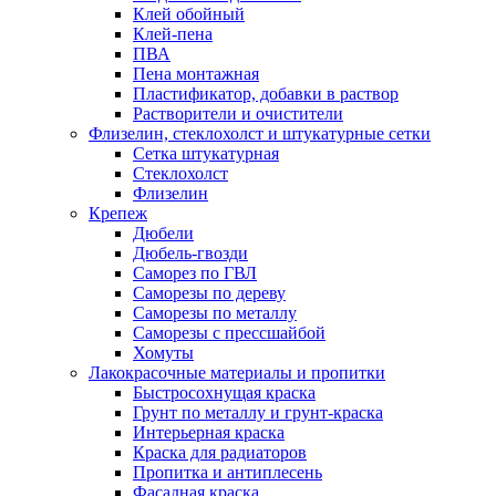
Клей обойный
Клей-пена
ПВА
Пена монтажная
Пластификатор, добавки в раствор
Растворители и очистители
Флизелин, стеклохолст и штукатурные сетки
Сетка штукатурная
Стеклохолст
Флизелин
Крепеж
Дюбели
Дюбель-гвозди
Саморез по ГВЛ
Саморезы по дереву
Саморезы по металлу
Саморезы с прессшайбой
Хомуты
Лакокрасочные материалы и пропитки
Быстросохнущая краска
Грунт по металлу и грунт-краска
Интерьерная краска
Краска для радиаторов
Пропитка и антиплесень
Фасадная краска