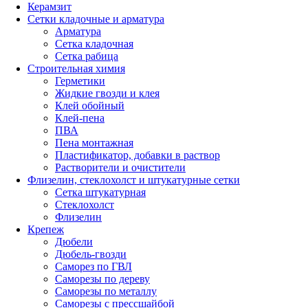
Керамзит
Сетки кладочные и арматура
Арматура
Сетка кладочная
Сетка рабица
Строительная химия
Герметики
Жидкие гвозди и клея
Клей обойный
Клей-пена
ПВА
Пена монтажная
Пластификатор, добавки в раствор
Растворители и очистители
Флизелин, стеклохолст и штукатурные сетки
Сетка штукатурная
Стеклохолст
Флизелин
Крепеж
Дюбели
Дюбель-гвозди
Саморез по ГВЛ
Саморезы по дереву
Саморезы по металлу
Саморезы с прессшайбой