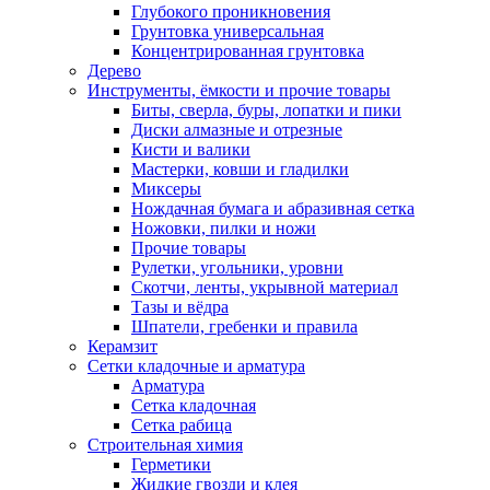
Глубокого проникновения
Грунтовка универсальная
Концентрированная грунтовка
Дерево
Инструменты, ёмкости и прочие товары
Биты, сверла, буры, лопатки и пики
Диски алмазные и отрезные
Кисти и валики
Мастерки, ковши и гладилки
Миксеры
Нождачная бумага и абразивная сетка
Ножовки, пилки и ножи
Прочие товары
Рулетки, угольники, уровни
Скотчи, ленты, укрывной материал
Тазы и вёдра
Шпатели, гребенки и правила
Керамзит
Сетки кладочные и арматура
Арматура
Сетка кладочная
Сетка рабица
Строительная химия
Герметики
Жидкие гвозди и клея