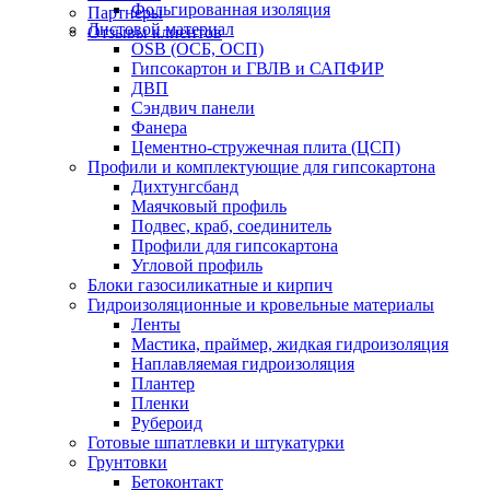
Фольгированная изоляция
Партнеры
Листовой материал
Отзывы клиентов
OSB (ОСБ, ОСП)
Гипсокартон и ГВЛВ и САПФИР
ДВП
Сэндвич панели
Фанера
Цементно-стружечная плита (ЦСП)
Профили и комплектующие для гипсокартона
Дихтунгсбанд
Маячковый профиль
Подвес, краб, соединитель
Профили для гипсокартона
Угловой профиль
Блоки газосиликатные и кирпич
Гидроизоляционные и кровельные материалы
Ленты
Мастика, праймер, жидкая гидроизоляция
Наплавляемая гидроизоляция
Плантер
Пленки
Рубероид
Готовые шпатлевки и штукатурки
Грунтовки
Бетоконтакт