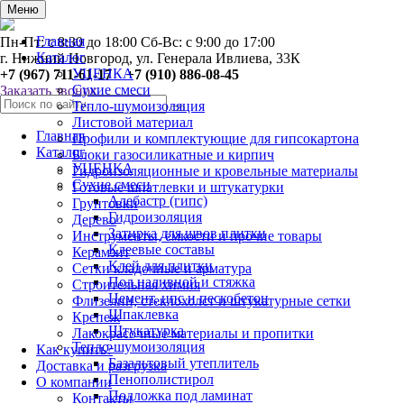
0
Меню
Главная
Пн-Пт: с 8:30 до 18:00 Сб-Вс: с 9:00 до 17:00
Каталог
г. Нижний Новгород, ул. Генерала Ивлиева, 33К
УЦЕНКА
+7 (967) 711-61-17 +7 (910) 886-08-45
Сухие смеси
Заказать звонок
Тепло-шумоизоляция
Листовой материал
Главная
Профили и комплектующие для гипсокартона
Каталог
Блоки газосиликатные и кирпич
УЦЕНКА
Гидроизоляционные и кровельные материалы
Сухие смеси
Готовые шпатлевки и штукатурки
Алебастр (гипс)
Грунтовки
Гидроизоляция
Дерево
Затирка для швов плитки
Инструменты, ёмкости и прочие товары
Клеевые составы
Керамзит
Клей для плитки
Сетки кладочные и арматура
Пол наливной и стяжка
Строительная химия
Цемент, цпс и пескобетон
Флизелин, стеклохолст и штукатурные сетки
Шпаклевка
Крепеж
Штукатурка
Лакокрасочные материалы и пропитки
Тепло-шумоизоляция
Как купить?
Базальтовый утеплитель
Доставка и разгрузка
Пенополистирол
О компании
Подложка под ламинат
Контакты