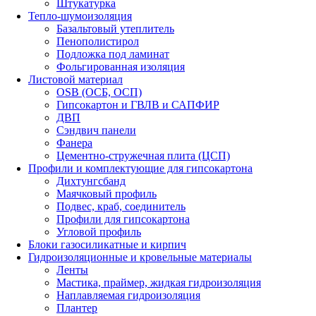
Штукатурка
Тепло-шумоизоляция
Базальтовый утеплитель
Пенополистирол
Подложка под ламинат
Фольгированная изоляция
Листовой материал
OSB (ОСБ, ОСП)
Гипсокартон и ГВЛВ и САПФИР
ДВП
Сэндвич панели
Фанера
Цементно-стружечная плита (ЦСП)
Профили и комплектующие для гипсокартона
Дихтунгсбанд
Маячковый профиль
Подвес, краб, соединитель
Профили для гипсокартона
Угловой профиль
Блоки газосиликатные и кирпич
Гидроизоляционные и кровельные материалы
Ленты
Мастика, праймер, жидкая гидроизоляция
Наплавляемая гидроизоляция
Плантер