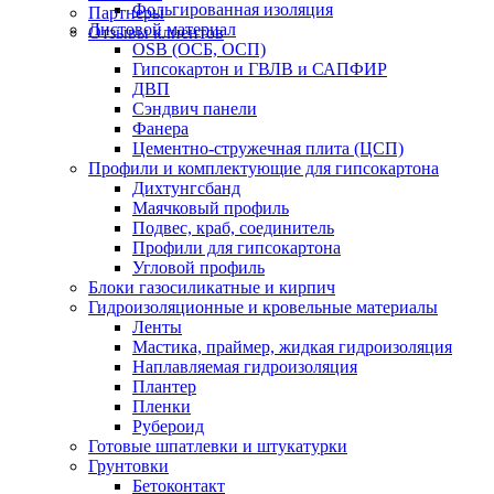
Фольгированная изоляция
Партнеры
Листовой материал
Отзывы клиентов
OSB (ОСБ, ОСП)
Гипсокартон и ГВЛВ и САПФИР
ДВП
Сэндвич панели
Фанера
Цементно-стружечная плита (ЦСП)
Профили и комплектующие для гипсокартона
Дихтунгсбанд
Маячковый профиль
Подвес, краб, соединитель
Профили для гипсокартона
Угловой профиль
Блоки газосиликатные и кирпич
Гидроизоляционные и кровельные материалы
Ленты
Мастика, праймер, жидкая гидроизоляция
Наплавляемая гидроизоляция
Плантер
Пленки
Рубероид
Готовые шпатлевки и штукатурки
Грунтовки
Бетоконтакт