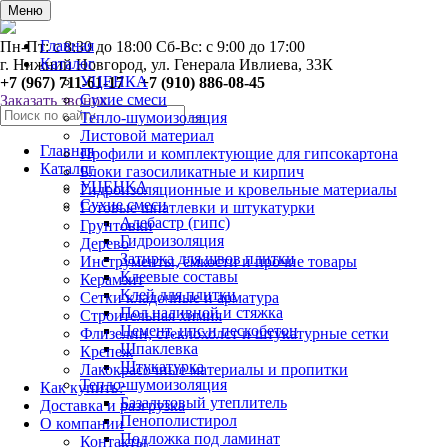
0
Меню
Главная
Пн-Пт: с 8:30 до 18:00 Сб-Вс: с 9:00 до 17:00
Каталог
г. Нижний Новгород, ул. Генерала Ивлиева, 33К
УЦЕНКА
+7 (967) 711-61-17 +7 (910) 886-08-45
Сухие смеси
Заказать звонок
Тепло-шумоизоляция
Листовой материал
Главная
Профили и комплектующие для гипсокартона
Каталог
Блоки газосиликатные и кирпич
УЦЕНКА
Гидроизоляционные и кровельные материалы
Сухие смеси
Готовые шпатлевки и штукатурки
Алебастр (гипс)
Грунтовки
Гидроизоляция
Дерево
Затирка для швов плитки
Инструменты, ёмкости и прочие товары
Клеевые составы
Керамзит
Клей для плитки
Сетки кладочные и арматура
Пол наливной и стяжка
Строительная химия
Цемент, цпс и пескобетон
Флизелин, стеклохолст и штукатурные сетки
Шпаклевка
Крепеж
Штукатурка
Лакокрасочные материалы и пропитки
Тепло-шумоизоляция
Как купить?
Базальтовый утеплитель
Доставка и разгрузка
Пенополистирол
О компании
Подложка под ламинат
Контакты