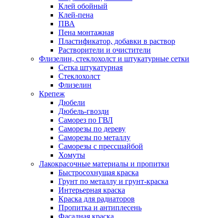
Клей обойный
Клей-пена
ПВА
Пена монтажная
Пластификатор, добавки в раствор
Растворители и очистители
Флизелин, стеклохолст и штукатурные сетки
Сетка штукатурная
Стеклохолст
Флизелин
Крепеж
Дюбели
Дюбель-гвозди
Саморез по ГВЛ
Саморезы по дереву
Саморезы по металлу
Саморезы с прессшайбой
Хомуты
Лакокрасочные материалы и пропитки
Быстросохнущая краска
Грунт по металлу и грунт-краска
Интерьерная краска
Краска для радиаторов
Пропитка и антиплесень
Фасадная краска