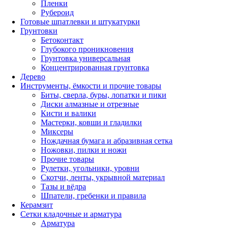
Пленки
Рубероид
Готовые шпатлевки и штукатурки
Грунтовки
Бетоконтакт
Глубокого проникновения
Грунтовка универсальная
Концентрированная грунтовка
Дерево
Инструменты, ёмкости и прочие товары
Биты, сверла, буры, лопатки и пики
Диски алмазные и отрезные
Кисти и валики
Мастерки, ковши и гладилки
Миксеры
Нождачная бумага и абразивная сетка
Ножовки, пилки и ножи
Прочие товары
Рулетки, угольники, уровни
Скотчи, ленты, укрывной материал
Тазы и вёдра
Шпатели, гребенки и правила
Керамзит
Сетки кладочные и арматура
Арматура