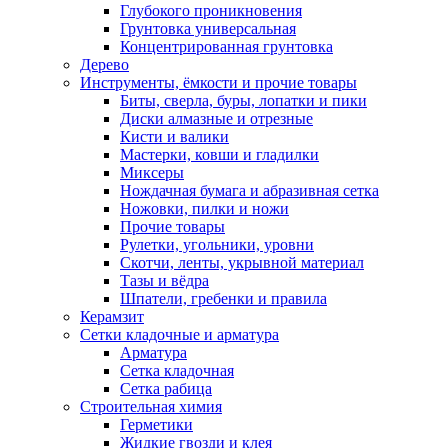
Глубокого проникновения
Грунтовка универсальная
Концентрированная грунтовка
Дерево
Инструменты, ёмкости и прочие товары
Биты, сверла, буры, лопатки и пики
Диски алмазные и отрезные
Кисти и валики
Мастерки, ковши и гладилки
Миксеры
Нождачная бумага и абразивная сетка
Ножовки, пилки и ножи
Прочие товары
Рулетки, угольники, уровни
Скотчи, ленты, укрывной материал
Тазы и вёдра
Шпатели, гребенки и правила
Керамзит
Сетки кладочные и арматура
Арматура
Сетка кладочная
Сетка рабица
Строительная химия
Герметики
Жидкие гвозди и клея