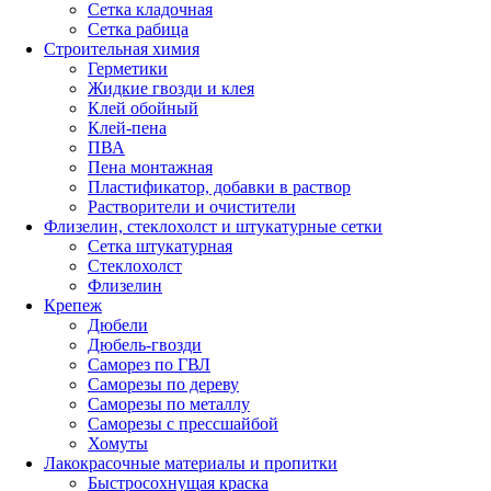
Сетка кладочная
Сетка рабица
Строительная химия
Герметики
Жидкие гвозди и клея
Клей обойный
Клей-пена
ПВА
Пена монтажная
Пластификатор, добавки в раствор
Растворители и очистители
Флизелин, стеклохолст и штукатурные сетки
Сетка штукатурная
Стеклохолст
Флизелин
Крепеж
Дюбели
Дюбель-гвозди
Саморез по ГВЛ
Саморезы по дереву
Саморезы по металлу
Саморезы с прессшайбой
Хомуты
Лакокрасочные материалы и пропитки
Быстросохнущая краска