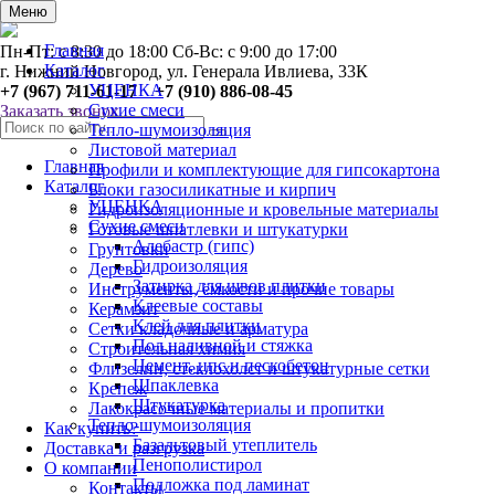
0
Меню
Главная
Пн-Пт: с 8:30 до 18:00 Сб-Вс: с 9:00 до 17:00
Каталог
г. Нижний Новгород, ул. Генерала Ивлиева, 33К
УЦЕНКА
+7 (967) 711-61-17 +7 (910) 886-08-45
Сухие смеси
Заказать звонок
Тепло-шумоизоляция
Листовой материал
Главная
Профили и комплектующие для гипсокартона
Каталог
Блоки газосиликатные и кирпич
УЦЕНКА
Гидроизоляционные и кровельные материалы
Сухие смеси
Готовые шпатлевки и штукатурки
Алебастр (гипс)
Грунтовки
Гидроизоляция
Дерево
Затирка для швов плитки
Инструменты, ёмкости и прочие товары
Клеевые составы
Керамзит
Клей для плитки
Сетки кладочные и арматура
Пол наливной и стяжка
Строительная химия
Цемент, цпс и пескобетон
Флизелин, стеклохолст и штукатурные сетки
Шпаклевка
Крепеж
Штукатурка
Лакокрасочные материалы и пропитки
Тепло-шумоизоляция
Как купить?
Базальтовый утеплитель
Доставка и разгрузка
Пенополистирол
О компании
Подложка под ламинат
Контакты