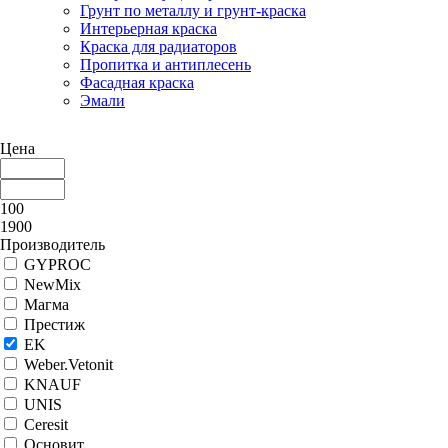
Грунт по металлу и грунт-краска
Интерьерная краска
Краска для радиаторов
Пропитка и антиплесень
Фасадная краска
Эмали
Цена
100
1900
Производитель
GYPROC
NewMix
Магма
Престиж
EK
Weber.Vetonit
KNAUF
UNIS
Ceresit
Основит