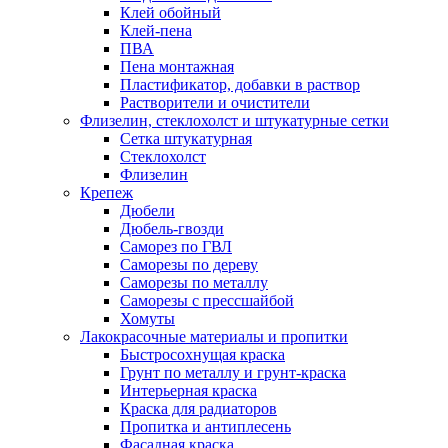
Клей обойный
Клей-пена
ПВА
Пена монтажная
Пластификатор, добавки в раствор
Растворители и очистители
Флизелин, стеклохолст и штукатурные сетки
Сетка штукатурная
Стеклохолст
Флизелин
Крепеж
Дюбели
Дюбель-гвозди
Саморез по ГВЛ
Саморезы по дереву
Саморезы по металлу
Саморезы с прессшайбой
Хомуты
Лакокрасочные материалы и пропитки
Быстросохнущая краска
Грунт по металлу и грунт-краска
Интерьерная краска
Краска для радиаторов
Пропитка и антиплесень
Фасадная краска