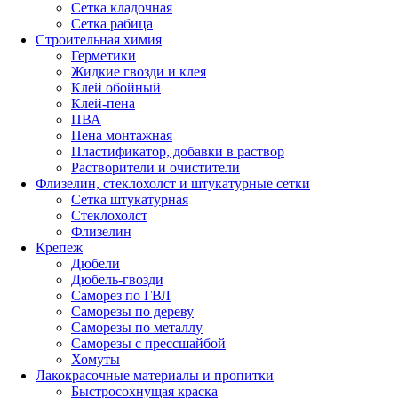
Сетка кладочная
Сетка рабица
Строительная химия
Герметики
Жидкие гвозди и клея
Клей обойный
Клей-пена
ПВА
Пена монтажная
Пластификатор, добавки в раствор
Растворители и очистители
Флизелин, стеклохолст и штукатурные сетки
Сетка штукатурная
Стеклохолст
Флизелин
Крепеж
Дюбели
Дюбель-гвозди
Саморез по ГВЛ
Саморезы по дереву
Саморезы по металлу
Саморезы с прессшайбой
Хомуты
Лакокрасочные материалы и пропитки
Быстросохнущая краска