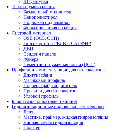
Штукатурка
Тепло-шумоизоляция
Базальтовый утеплитель
Пенополистирол
Подложка под ламинат
Фольгированная изоляция
Листовой материал
OSB (ОСБ, ОСП)
Гипсокартон и ГВЛВ и САПФИР
ДВП
Сэндвич панели
Фанера
Цементно-стружечная плита (ЦСП)
Профили и комплектующие для гипсокартона
Дихтунгсбанд
Маячковый профиль
Подвес, краб, соединитель
Профили для гипсокартона
Угловой профиль
Блоки газосиликатные и кирпич
Гидроизоляционные и кровельные материалы
Ленты
Мастика, праймер, жидкая гидроизоляция
Наплавляемая гидроизоляция
Плантер