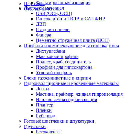
Фольгированная изоляция
Партнеры
Листовой материал
Отзывы клиентов
OSB (ОСБ, ОСП)
Гипсокартон и ГВЛВ и САПФИР
ДВП
Сэндвич панели
Фанера
Цементно-стружечная плита (ЦСП)
Профили и комплектующие для гипсокартона
Дихтунгсбанд
Маячковый профиль
Подвес, краб, соединитель
Профили для гипсокартона
Угловой профиль
Блоки газосиликатные и кирпич
Гидроизоляционные и кровельные материалы
Ленты
Мастика, праймер, жидкая гидроизоляция
Наплавляемая гидроизоляция
Плантер
Пленки
Рубероид
Готовые шпатлевки и штукатурки
Грунтовки
Бетоконтакт