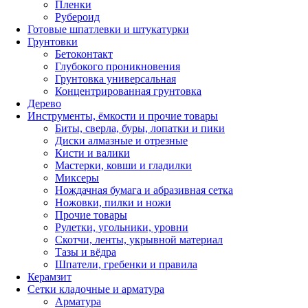
Пленки
Рубероид
Готовые шпатлевки и штукатурки
Грунтовки
Бетоконтакт
Глубокого проникновения
Грунтовка универсальная
Концентрированная грунтовка
Дерево
Инструменты, ёмкости и прочие товары
Биты, сверла, буры, лопатки и пики
Диски алмазные и отрезные
Кисти и валики
Мастерки, ковши и гладилки
Миксеры
Нождачная бумага и абразивная сетка
Ножовки, пилки и ножи
Прочие товары
Рулетки, угольники, уровни
Скотчи, ленты, укрывной материал
Тазы и вёдра
Шпатели, гребенки и правила
Керамзит
Сетки кладочные и арматура
Арматура