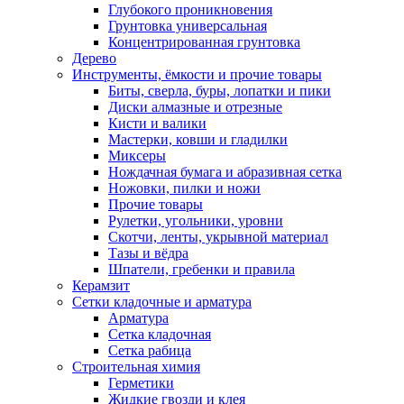
Глубокого проникновения
Грунтовка универсальная
Концентрированная грунтовка
Дерево
Инструменты, ёмкости и прочие товары
Биты, сверла, буры, лопатки и пики
Диски алмазные и отрезные
Кисти и валики
Мастерки, ковши и гладилки
Миксеры
Нождачная бумага и абразивная сетка
Ножовки, пилки и ножи
Прочие товары
Рулетки, угольники, уровни
Скотчи, ленты, укрывной материал
Тазы и вёдра
Шпатели, гребенки и правила
Керамзит
Сетки кладочные и арматура
Арматура
Сетка кладочная
Сетка рабица
Строительная химия
Герметики
Жидкие гвозди и клея