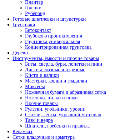
Плантер
Пленки
Рубероид
Готовые шпатлевки и штукатурки
Грунтовки
Бетоконтакт
Глубокого проникновения
Грунтовка универсальная
Концентрированная грунтовка
Дерево
Инструменты, ёмкости и прочие товары
Биты, сверла, буры, лопатки и пики
Диски алмазные и отрезные
Кисти и валики
Мастерки, ковши и гладилки
Миксеры
Нождачная бумага и абразивная сетка
Ножовки, пилки и ножи
Прочие товары
Рулетки, угольники, уровни
Скотчи, ленты, укрывной материал
Тазы и вёдра
Шпатели, гребенки и правила
Керамзит
Сетки кладочные и арматура