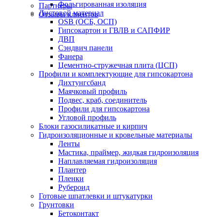
Фольгированная изоляция
Партнеры
Листовой материал
Отзывы клиентов
OSB (ОСБ, ОСП)
Гипсокартон и ГВЛВ и САПФИР
ДВП
Сэндвич панели
Фанера
Цементно-стружечная плита (ЦСП)
Профили и комплектующие для гипсокартона
Дихтунгсбанд
Маячковый профиль
Подвес, краб, соединитель
Профили для гипсокартона
Угловой профиль
Блоки газосиликатные и кирпич
Гидроизоляционные и кровельные материалы
Ленты
Мастика, праймер, жидкая гидроизоляция
Наплавляемая гидроизоляция
Плантер
Пленки
Рубероид
Готовые шпатлевки и штукатурки
Грунтовки
Бетоконтакт