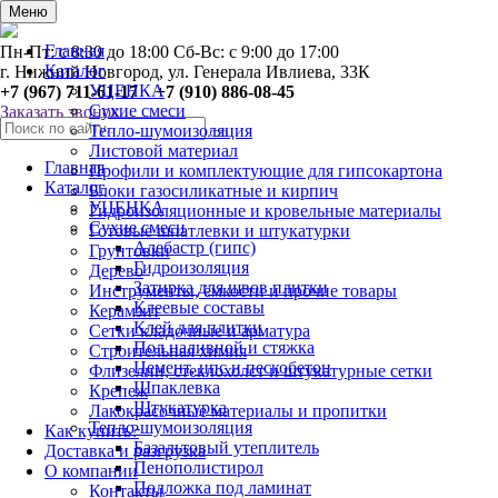
0
Меню
Главная
Пн-Пт: с 8:30 до 18:00 Сб-Вс: с 9:00 до 17:00
Каталог
г. Нижний Новгород, ул. Генерала Ивлиева, 33К
УЦЕНКА
+7 (967) 711-61-17 +7 (910) 886-08-45
Сухие смеси
Заказать звонок
Тепло-шумоизоляция
Листовой материал
Главная
Профили и комплектующие для гипсокартона
Каталог
Блоки газосиликатные и кирпич
УЦЕНКА
Гидроизоляционные и кровельные материалы
Сухие смеси
Готовые шпатлевки и штукатурки
Алебастр (гипс)
Грунтовки
Гидроизоляция
Дерево
Затирка для швов плитки
Инструменты, ёмкости и прочие товары
Клеевые составы
Керамзит
Клей для плитки
Сетки кладочные и арматура
Пол наливной и стяжка
Строительная химия
Цемент, цпс и пескобетон
Флизелин, стеклохолст и штукатурные сетки
Шпаклевка
Крепеж
Штукатурка
Лакокрасочные материалы и пропитки
Тепло-шумоизоляция
Как купить?
Базальтовый утеплитель
Доставка и разгрузка
Пенополистирол
О компании
Подложка под ламинат
Контакты