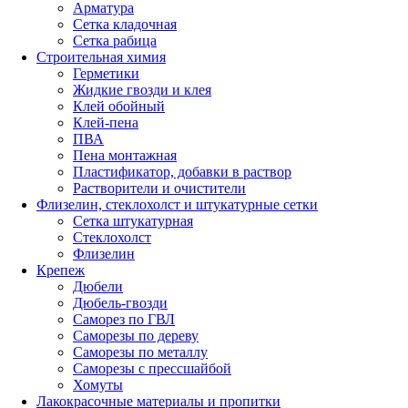
Арматура
Сетка кладочная
Сетка рабица
Строительная химия
Герметики
Жидкие гвозди и клея
Клей обойный
Клей-пена
ПВА
Пена монтажная
Пластификатор, добавки в раствор
Растворители и очистители
Флизелин, стеклохолст и штукатурные сетки
Сетка штукатурная
Стеклохолст
Флизелин
Крепеж
Дюбели
Дюбель-гвозди
Саморез по ГВЛ
Саморезы по дереву
Саморезы по металлу
Саморезы с прессшайбой
Хомуты
Лакокрасочные материалы и пропитки