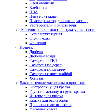
Клей обойный
Клей-пена
ПВА
Пена монтажная
Пластификатор, добавки в раствор
Растворители и очистители
Флизелин, стеклохолст и штукатурные сетки
Сетка штукатурная
Стеклохолст
Флизелин
Крепеж
Дюбели
Дюбель-гвозди
Саморез по ГВЛ
Саморезы по дереву
Саморезы по металлу
Саморезы с прессшайбой
Хомуты
Лакокрасочные материалы и пропитки
Быстросохнущая краска
Грунт по металлу и грунт-краска
Интерьерная краска
Краска для радиаторов
Пропитка и антиплесень
Фасадная краска