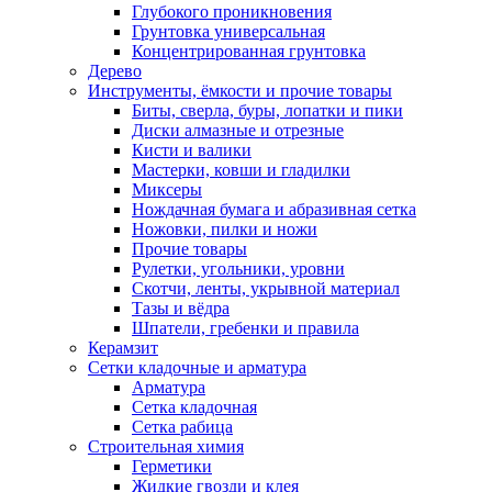
Глубокого проникновения
Грунтовка универсальная
Концентрированная грунтовка
Дерево
Инструменты, ёмкости и прочие товары
Биты, сверла, буры, лопатки и пики
Диски алмазные и отрезные
Кисти и валики
Мастерки, ковши и гладилки
Миксеры
Нождачная бумага и абразивная сетка
Ножовки, пилки и ножи
Прочие товары
Рулетки, угольники, уровни
Скотчи, ленты, укрывной материал
Тазы и вёдра
Шпатели, гребенки и правила
Керамзит
Сетки кладочные и арматура
Арматура
Сетка кладочная
Сетка рабица
Строительная химия
Герметики
Жидкие гвозди и клея