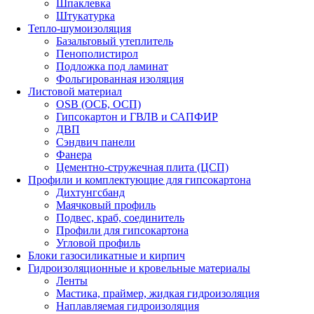
Шпаклевка
Штукатурка
Тепло-шумоизоляция
Базальтовый утеплитель
Пенополистирол
Подложка под ламинат
Фольгированная изоляция
Листовой материал
OSB (ОСБ, ОСП)
Гипсокартон и ГВЛВ и САПФИР
ДВП
Сэндвич панели
Фанера
Цементно-стружечная плита (ЦСП)
Профили и комплектующие для гипсокартона
Дихтунгсбанд
Маячковый профиль
Подвес, краб, соединитель
Профили для гипсокартона
Угловой профиль
Блоки газосиликатные и кирпич
Гидроизоляционные и кровельные материалы
Ленты
Мастика, праймер, жидкая гидроизоляция
Наплавляемая гидроизоляция