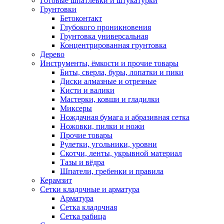
Готовые шпатлевки и штукатурки
Грунтовки
Бетоконтакт
Глубокого проникновения
Грунтовка универсальная
Концентрированная грунтовка
Дерево
Инструменты, ёмкости и прочие товары
Биты, сверла, буры, лопатки и пики
Диски алмазные и отрезные
Кисти и валики
Мастерки, ковши и гладилки
Миксеры
Нождачная бумага и абразивная сетка
Ножовки, пилки и ножи
Прочие товары
Рулетки, угольники, уровни
Скотчи, ленты, укрывной материал
Тазы и вёдра
Шпатели, гребенки и правила
Керамзит
Сетки кладочные и арматура
Арматура
Сетка кладочная
Сетка рабица