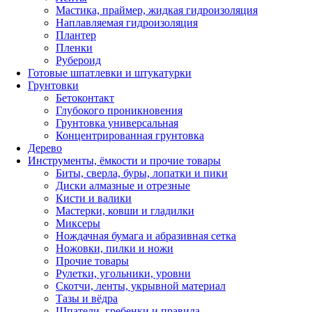
Мастика, праймер, жидкая гидроизоляция
Наплавляемая гидроизоляция
Плантер
Пленки
Рубероид
Готовые шпатлевки и штукатурки
Грунтовки
Бетоконтакт
Глубокого проникновения
Грунтовка универсальная
Концентрированная грунтовка
Дерево
Инструменты, ёмкости и прочие товары
Биты, сверла, буры, лопатки и пики
Диски алмазные и отрезные
Кисти и валики
Мастерки, ковши и гладилки
Миксеры
Нождачная бумага и абразивная сетка
Ножовки, пилки и ножи
Прочие товары
Рулетки, угольники, уровни
Скотчи, ленты, укрывной материал
Тазы и вёдра
Шпатели, гребенки и правила