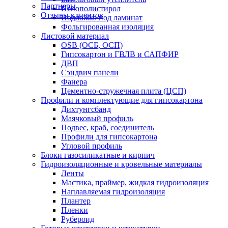
Партнеры
Пенополистирол
Отзывы клиентов
Подложка под ламинат
Фольгированная изоляция
Листовой материал
OSB (ОСБ, ОСП)
Гипсокартон и ГВЛВ и САПФИР
ДВП
Сэндвич панели
Фанера
Цементно-стружечная плита (ЦСП)
Профили и комплектующие для гипсокартона
Дихтунгсбанд
Маячковый профиль
Подвес, краб, соединитель
Профили для гипсокартона
Угловой профиль
Блоки газосиликатные и кирпич
Гидроизоляционные и кровельные материалы
Ленты
Мастика, праймер, жидкая гидроизоляция
Наплавляемая гидроизоляция
Плантер
Пленки
Рубероид