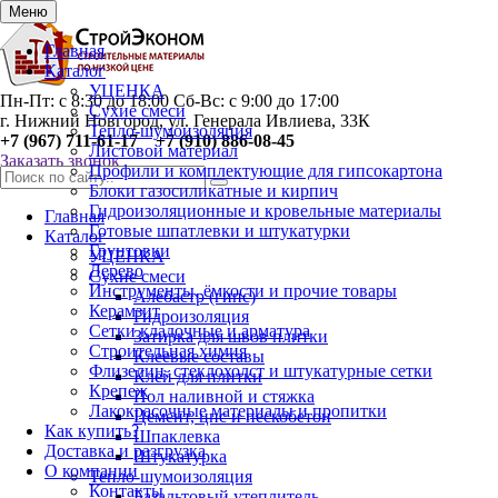
0
Меню
Главная
Каталог
УЦЕНКА
Пн-Пт: с 8:30 до 18:00 Сб-Вс: с 9:00 до 17:00
Сухие смеси
г. Нижний Новгород, ул. Генерала Ивлиева, 33К
Тепло-шумоизоляция
+7 (967) 711-61-17 +7 (910) 886-08-45
Листовой материал
Заказать звонок
Профили и комплектующие для гипсокартона
Блоки газосиликатные и кирпич
Гидроизоляционные и кровельные материалы
Главная
Готовые шпатлевки и штукатурки
Каталог
Грунтовки
УЦЕНКА
Дерево
Сухие смеси
Инструменты, ёмкости и прочие товары
Алебастр (гипс)
Керамзит
Гидроизоляция
Сетки кладочные и арматура
Затирка для швов плитки
Строительная химия
Клеевые составы
Флизелин, стеклохолст и штукатурные сетки
Клей для плитки
Крепеж
Пол наливной и стяжка
Лакокрасочные материалы и пропитки
Цемент, цпс и пескобетон
Как купить?
Шпаклевка
Доставка и разгрузка
Штукатурка
О компании
Тепло-шумоизоляция
Контакты
Базальтовый утеплитель