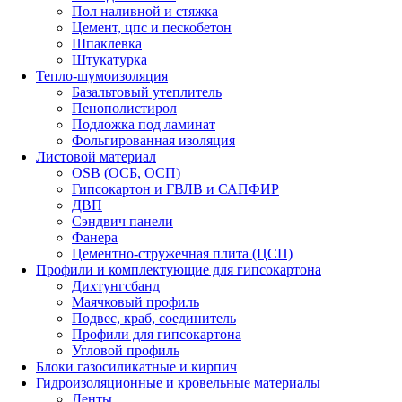
Пол наливной и стяжка
Цемент, цпс и пескобетон
Шпаклевка
Штукатурка
Тепло-шумоизоляция
Базальтовый утеплитель
Пенополистирол
Подложка под ламинат
Фольгированная изоляция
Листовой материал
OSB (ОСБ, ОСП)
Гипсокартон и ГВЛВ и САПФИР
ДВП
Сэндвич панели
Фанера
Цементно-стружечная плита (ЦСП)
Профили и комплектующие для гипсокартона
Дихтунгсбанд
Маячковый профиль
Подвес, краб, соединитель
Профили для гипсокартона
Угловой профиль
Блоки газосиликатные и кирпич
Гидроизоляционные и кровельные материалы
Ленты