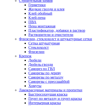
Строительная химия
Герметики
Жидкие гвозди и клея
Клей обойный
Клей-пена
ПВА
Пена монтажная
Пластификатор, добавки в раствор
Растворители и очистители
Флизелин, стеклохолст и штукатурные сетки
Сетка штукатурная
Стеклохолст
Флизелин
Крепеж
Дюбели
Дюбель-гвозди
Саморез по ГВЛ
Саморезы по дереву
Саморезы по металлу
Саморезы с прессшайбой
Хомуты
Лакокрасочные материалы и пропитки
Быстросохнущая краска
Грунт по металлу и грунт-краска
Интерьерная краска