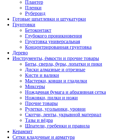
Плантер
Пленки
Рубероид
Готовые шпатлевки и штукатурки
Грунтовки
Бетоконтакт
Глубокого проникновения
Грунтовка универсальная
Концентрированная грунтовка
Дерево
Инструменты, ёмкости и прочие товары
Биты, сверла, буры, лопатки и пики
Диски алмазные и отрезные
Кисти и валики
Мастерки, ковши и гладилки
Миксеры
Нождачная бумага и абразивная сетка
Ножовки, пилки и ножи
Прочие товары
Рулетки, угольники, уровни
Скотчи, ленты, укрывной материал
Тазы и вёдра
Шпатели, гребенки и правила
Керамзит
Сетки кладочные и арматура