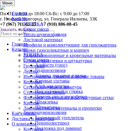
0
Меню
Главная
Пн-Пт: с 8:30 до 18:00 Сб-Вс: с 9:00 до 17:00
Каталог
г. Нижний Новгород, ул. Генерала Ивлиева, 33К
УЦЕНКА
+7 (967) 711-61-17 +7 (910) 886-08-45
Сухие смеси
Заказать звонок
Тепло-шумоизоляция
Листовой материал
Главная
Профили и комплектующие для гипсокартона
Каталог
Блоки газосиликатные и кирпич
УЦЕНКА
Гидроизоляционные и кровельные материалы
Сухие смеси
Готовые шпатлевки и штукатурки
Алебастр (гипс)
Грунтовки
Гидроизоляция
Дерево
Затирка для швов плитки
Инструменты, ёмкости и прочие товары
Клеевые составы
Керамзит
Клей для плитки
Сетки кладочные и арматура
Пол наливной и стяжка
Строительная химия
Цемент, цпс и пескобетон
Флизелин, стеклохолст и штукатурные сетки
Шпаклевка
Крепеж
Штукатурка
Лакокрасочные материалы и пропитки
Тепло-шумоизоляция
Как купить?
Базальтовый утеплитель
Доставка и разгрузка
Пенополистирол
О компании
Подложка под ламинат
Контакты