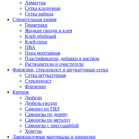
Арматура
Сетка кладочная
Сетка рабица
Строительная химия
Герметики
Жидкие гвозди и клея
Клей обойный
Клей-пена
ПВА
Пена монтажная
Пластификатор, добавки в раствор
Растворители и очистители
Флизелин, стеклохолст и штукатурные сетки
Сетка штукатурная
Стеклохолст
Флизелин
Крепеж
Дюбели
Дюбель-гвозди
Саморез по ГВЛ
Саморезы по дереву
Саморезы по металлу
Саморезы с прессшайбой
Хомуты
Лакокрасочные материалы и пропитки