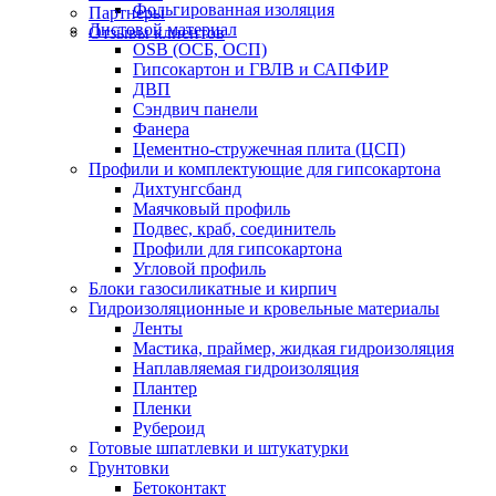
Фольгированная изоляция
Партнеры
Листовой материал
Отзывы клиентов
OSB (ОСБ, ОСП)
Гипсокартон и ГВЛВ и САПФИР
ДВП
Сэндвич панели
Фанера
Цементно-стружечная плита (ЦСП)
Профили и комплектующие для гипсокартона
Дихтунгсбанд
Маячковый профиль
Подвес, краб, соединитель
Профили для гипсокартона
Угловой профиль
Блоки газосиликатные и кирпич
Гидроизоляционные и кровельные материалы
Ленты
Мастика, праймер, жидкая гидроизоляция
Наплавляемая гидроизоляция
Плантер
Пленки
Рубероид
Готовые шпатлевки и штукатурки
Грунтовки
Бетоконтакт