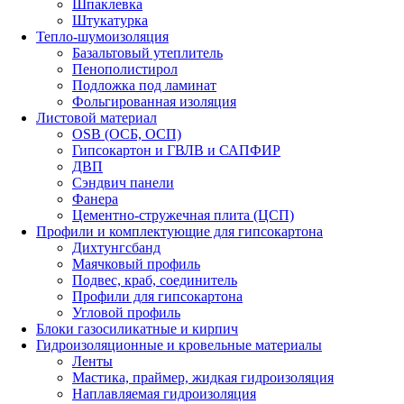
Шпаклевка
Штукатурка
Тепло-шумоизоляция
Базальтовый утеплитель
Пенополистирол
Подложка под ламинат
Фольгированная изоляция
Листовой материал
OSB (ОСБ, ОСП)
Гипсокартон и ГВЛВ и САПФИР
ДВП
Сэндвич панели
Фанера
Цементно-стружечная плита (ЦСП)
Профили и комплектующие для гипсокартона
Дихтунгсбанд
Маячковый профиль
Подвес, краб, соединитель
Профили для гипсокартона
Угловой профиль
Блоки газосиликатные и кирпич
Гидроизоляционные и кровельные материалы
Ленты
Мастика, праймер, жидкая гидроизоляция
Наплавляемая гидроизоляция