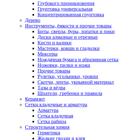
Глубокого проникновения
Грунтовка универсальная
Концентрированная грунтовка
Дерево
Инструменты, ёмкости и прочие товары
Биты, сверла, буры, лопатки и пики
Диски алмазные и отрезные
Кисти и валики
Мастерки, ковши и гладилки
Миксеры
Нождачная бумага и абразивная сетка
Ножовки, пилки и ножи
Прочие товары
Рулетки, угольники, уровни
Скотчи, ленты, укрывной материал
Тазы и вёдра
Шпатели, гребенки и правила
Керамзит
Сетки кладочные и арматура
Арматура
Сетка кладочная
Сетка рабица
Строительная химия
Герметики
Жидкие гвозди и клея