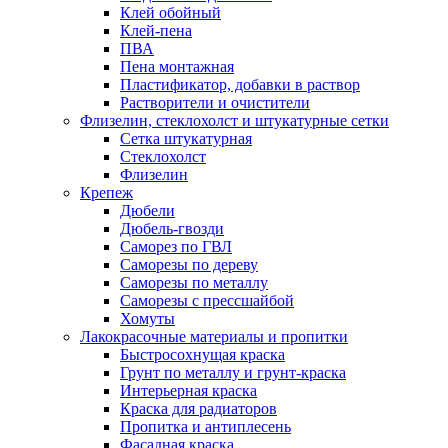
Клей обойный
Клей-пена
ПВА
Пена монтажная
Пластификатор, добавки в раствор
Растворители и очистители
Флизелин, стеклохолст и штукатурные сетки
Сетка штукатурная
Стеклохолст
Флизелин
Крепеж
Дюбели
Дюбель-гвозди
Саморез по ГВЛ
Саморезы по дереву
Саморезы по металлу
Саморезы с прессшайбой
Хомуты
Лакокрасочные материалы и пропитки
Быстросохнущая краска
Грунт по металлу и грунт-краска
Интерьерная краска
Краска для радиаторов
Пропитка и антиплесень
Фасадная краска