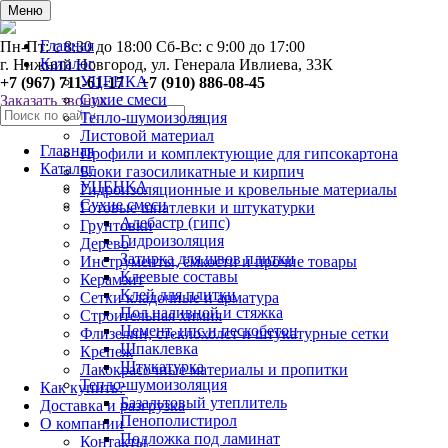
0
Меню
Главная
Пн-Пт: с 8:30 до 18:00 Сб-Вс: с 9:00 до 17:00
Каталог
г. Нижний Новгород, ул. Генерала Ивлиева, 33К
УЦЕНКА
+7 (967) 711-61-17 +7 (910) 886-08-45
Сухие смеси
Заказать звонок
Тепло-шумоизоляция
Листовой материал
Главная
Профили и комплектующие для гипсокартона
Каталог
Блоки газосиликатные и кирпич
УЦЕНКА
Гидроизоляционные и кровельные материалы
Сухие смеси
Готовые шпатлевки и штукатурки
Алебастр (гипс)
Грунтовки
Гидроизоляция
Дерево
Затирка для швов плитки
Инструменты, ёмкости и прочие товары
Клеевые составы
Керамзит
Клей для плитки
Сетки кладочные и арматура
Пол наливной и стяжка
Строительная химия
Цемент, цпс и пескобетон
Флизелин, стеклохолст и штукатурные сетки
Шпаклевка
Крепеж
Штукатурка
Лакокрасочные материалы и пропитки
Тепло-шумоизоляция
Как купить?
Базальтовый утеплитель
Доставка и разгрузка
Пенополистирол
О компании
Подложка под ламинат
Контакты