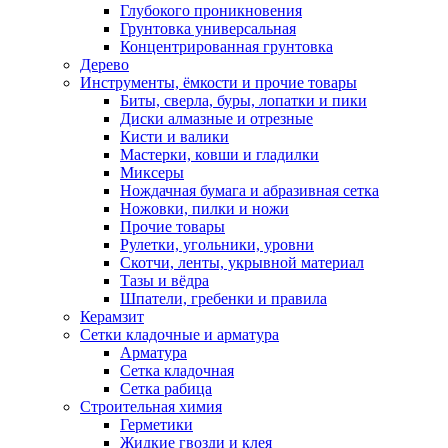
Глубокого проникновения
Грунтовка универсальная
Концентрированная грунтовка
Дерево
Инструменты, ёмкости и прочие товары
Биты, сверла, буры, лопатки и пики
Диски алмазные и отрезные
Кисти и валики
Мастерки, ковши и гладилки
Миксеры
Нождачная бумага и абразивная сетка
Ножовки, пилки и ножи
Прочие товары
Рулетки, угольники, уровни
Скотчи, ленты, укрывной материал
Тазы и вёдра
Шпатели, гребенки и правила
Керамзит
Сетки кладочные и арматура
Арматура
Сетка кладочная
Сетка рабица
Строительная химия
Герметики
Жидкие гвозди и клея