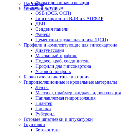
Фольгированная изоляция
Партнеры
Листовой материал
Отзывы клиентов
OSB (ОСБ, ОСП)
Гипсокартон и ГВЛВ и САПФИР
ДВП
Сэндвич панели
Фанера
Цементно-стружечная плита (ЦСП)
Профили и комплектующие для гипсокартона
Дихтунгсбанд
Маячковый профиль
Подвес, краб, соединитель
Профили для гипсокартона
Угловой профиль
Блоки газосиликатные и кирпич
Гидроизоляционные и кровельные материалы
Ленты
Мастика, праймер, жидкая гидроизоляция
Наплавляемая гидроизоляция
Плантер
Пленки
Рубероид
Готовые шпатлевки и штукатурки
Грунтовки
Бетоконтакт