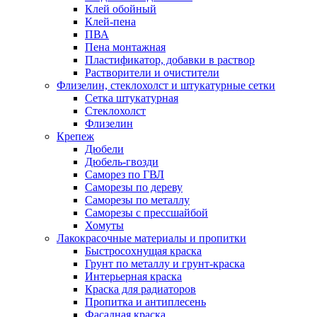
Клей обойный
Клей-пена
ПВА
Пена монтажная
Пластификатор, добавки в раствор
Растворители и очистители
Флизелин, стеклохолст и штукатурные сетки
Сетка штукатурная
Стеклохолст
Флизелин
Крепеж
Дюбели
Дюбель-гвозди
Саморез по ГВЛ
Саморезы по дереву
Саморезы по металлу
Саморезы с прессшайбой
Хомуты
Лакокрасочные материалы и пропитки
Быстросохнущая краска
Грунт по металлу и грунт-краска
Интерьерная краска
Краска для радиаторов
Пропитка и антиплесень
Фасадная краска