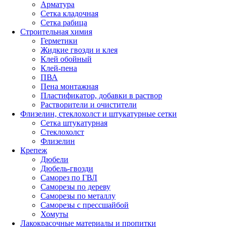
Арматура
Сетка кладочная
Сетка рабица
Строительная химия
Герметики
Жидкие гвозди и клея
Клей обойный
Клей-пена
ПВА
Пена монтажная
Пластификатор, добавки в раствор
Растворители и очистители
Флизелин, стеклохолст и штукатурные сетки
Сетка штукатурная
Стеклохолст
Флизелин
Крепеж
Дюбели
Дюбель-гвозди
Саморез по ГВЛ
Саморезы по дереву
Саморезы по металлу
Саморезы с прессшайбой
Хомуты
Лакокрасочные материалы и пропитки