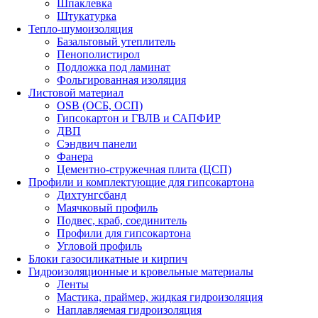
Шпаклевка
Штукатурка
Тепло-шумоизоляция
Базальтовый утеплитель
Пенополистирол
Подложка под ламинат
Фольгированная изоляция
Листовой материал
OSB (ОСБ, ОСП)
Гипсокартон и ГВЛВ и САПФИР
ДВП
Сэндвич панели
Фанера
Цементно-стружечная плита (ЦСП)
Профили и комплектующие для гипсокартона
Дихтунгсбанд
Маячковый профиль
Подвес, краб, соединитель
Профили для гипсокартона
Угловой профиль
Блоки газосиликатные и кирпич
Гидроизоляционные и кровельные материалы
Ленты
Мастика, праймер, жидкая гидроизоляция
Наплавляемая гидроизоляция