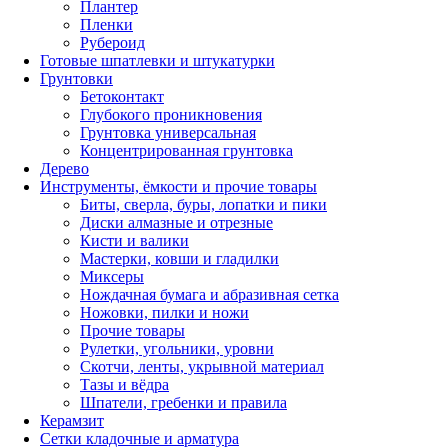
Плантер
Пленки
Рубероид
Готовые шпатлевки и штукатурки
Грунтовки
Бетоконтакт
Глубокого проникновения
Грунтовка универсальная
Концентрированная грунтовка
Дерево
Инструменты, ёмкости и прочие товары
Биты, сверла, буры, лопатки и пики
Диски алмазные и отрезные
Кисти и валики
Мастерки, ковши и гладилки
Миксеры
Нождачная бумага и абразивная сетка
Ножовки, пилки и ножи
Прочие товары
Рулетки, угольники, уровни
Скотчи, ленты, укрывной материал
Тазы и вёдра
Шпатели, гребенки и правила
Керамзит
Сетки кладочные и арматура