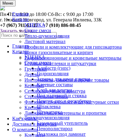
0
Меню
Главная
Пн-Пт: с 8:30 до 18:00 Сб-Вс: с 9:00 до 17:00
Каталог
г. Нижний Новгород, ул. Генерала Ивлиева, 33К
УЦЕНКА
+7 (967) 711-61-17 +7 (910) 886-08-45
Сухие смеси
Заказать звонок
Тепло-шумоизоляция
Листовой материал
Главная
Профили и комплектующие для гипсокартона
Каталог
Блоки газосиликатные и кирпич
УЦЕНКА
Гидроизоляционные и кровельные материалы
Сухие смеси
Готовые шпатлевки и штукатурки
Алебастр (гипс)
Грунтовки
Гидроизоляция
Дерево
Затирка для швов плитки
Инструменты, ёмкости и прочие товары
Клеевые составы
Керамзит
Клей для плитки
Сетки кладочные и арматура
Пол наливной и стяжка
Строительная химия
Цемент, цпс и пескобетон
Флизелин, стеклохолст и штукатурные сетки
Шпаклевка
Крепеж
Штукатурка
Лакокрасочные материалы и пропитки
Тепло-шумоизоляция
Как купить?
Базальтовый утеплитель
Доставка и разгрузка
Пенополистирол
О компании
Подложка под ламинат
Контакты