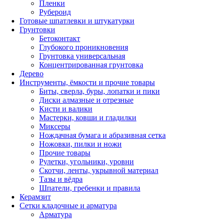
Пленки
Рубероид
Готовые шпатлевки и штукатурки
Грунтовки
Бетоконтакт
Глубокого проникновения
Грунтовка универсальная
Концентрированная грунтовка
Дерево
Инструменты, ёмкости и прочие товары
Биты, сверла, буры, лопатки и пики
Диски алмазные и отрезные
Кисти и валики
Мастерки, ковши и гладилки
Миксеры
Нождачная бумага и абразивная сетка
Ножовки, пилки и ножи
Прочие товары
Рулетки, угольники, уровни
Скотчи, ленты, укрывной материал
Тазы и вёдра
Шпатели, гребенки и правила
Керамзит
Сетки кладочные и арматура
Арматура