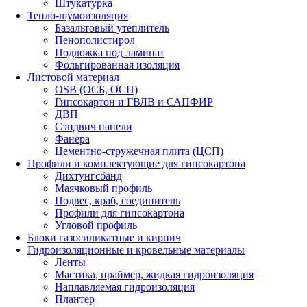
Штукатурка
Тепло-шумоизоляция
Базальтовый утеплитель
Пенополистирол
Подложка под ламинат
Фольгированная изоляция
Листовой материал
OSB (ОСБ, ОСП)
Гипсокартон и ГВЛВ и САПФИР
ДВП
Сэндвич панели
Фанера
Цементно-стружечная плита (ЦСП)
Профили и комплектующие для гипсокартона
Дихтунгсбанд
Маячковый профиль
Подвес, краб, соединитель
Профили для гипсокартона
Угловой профиль
Блоки газосиликатные и кирпич
Гидроизоляционные и кровельные материалы
Ленты
Мастика, праймер, жидкая гидроизоляция
Наплавляемая гидроизоляция
Плантер