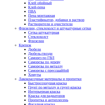
Клей обойный
Клей-пена
ПВА
Пена монтажная
Пластификатор, добавки в раствор
Растворители и очистители
Флизелин, стеклохолст и штукатурные сетки
Сетка штукатурная
Стеклохолст
Флизелин
Крепеж
Дюбели
Дюбель-гвозди
Саморез по ГВЛ
Саморезы по дереву
Саморезы по металлу
Саморезы с прессшайбой
Хомуты
Лакокрасочные материалы и пропитки
Быстросохнущая краска
Грунт по металлу и грунт-краска
Интерьерная краска
Краска для радиаторов
Пропитка и антиплесень
Фасадная краска