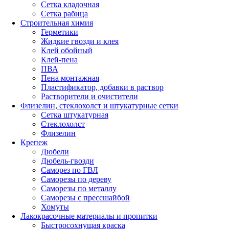
Сетка кладочная
Сетка рабица
Строительная химия
Герметики
Жидкие гвозди и клея
Клей обойный
Клей-пена
ПВА
Пена монтажная
Пластификатор, добавки в раствор
Растворители и очистители
Флизелин, стеклохолст и штукатурные сетки
Сетка штукатурная
Стеклохолст
Флизелин
Крепеж
Дюбели
Дюбель-гвозди
Саморез по ГВЛ
Саморезы по дереву
Саморезы по металлу
Саморезы с прессшайбой
Хомуты
Лакокрасочные материалы и пропитки
Быстросохнущая краска