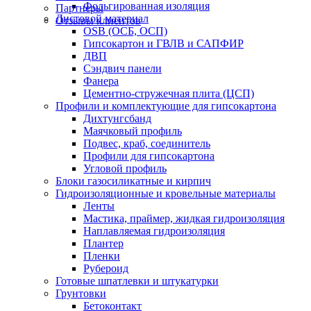
Фольгированная изоляция
Партнеры
Листовой материал
Отзывы клиентов
OSB (ОСБ, ОСП)
Гипсокартон и ГВЛВ и САПФИР
ДВП
Сэндвич панели
Фанера
Цементно-стружечная плита (ЦСП)
Профили и комплектующие для гипсокартона
Дихтунгсбанд
Маячковый профиль
Подвес, краб, соединитель
Профили для гипсокартона
Угловой профиль
Блоки газосиликатные и кирпич
Гидроизоляционные и кровельные материалы
Ленты
Мастика, праймер, жидкая гидроизоляция
Наплавляемая гидроизоляция
Плантер
Пленки
Рубероид
Готовые шпатлевки и штукатурки
Грунтовки
Бетоконтакт