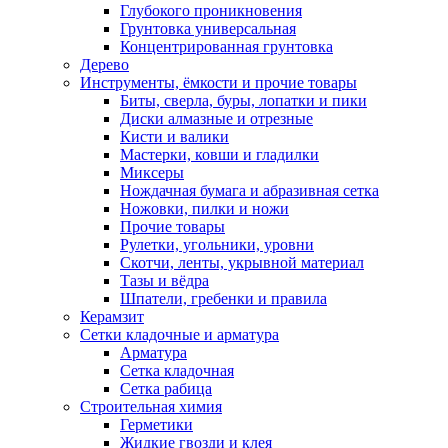
Глубокого проникновения
Грунтовка универсальная
Концентрированная грунтовка
Дерево
Инструменты, ёмкости и прочие товары
Биты, сверла, буры, лопатки и пики
Диски алмазные и отрезные
Кисти и валики
Мастерки, ковши и гладилки
Миксеры
Нождачная бумага и абразивная сетка
Ножовки, пилки и ножи
Прочие товары
Рулетки, угольники, уровни
Скотчи, ленты, укрывной материал
Тазы и вёдра
Шпатели, гребенки и правила
Керамзит
Сетки кладочные и арматура
Арматура
Сетка кладочная
Сетка рабица
Строительная химия
Герметики
Жидкие гвозди и клея