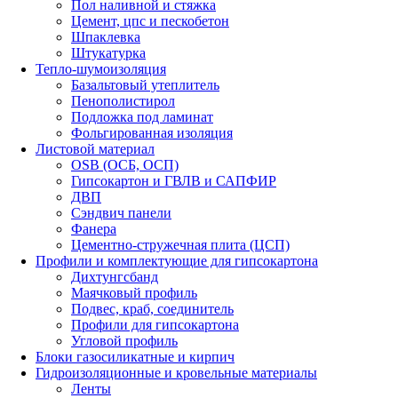
Пол наливной и стяжка
Цемент, цпс и пескобетон
Шпаклевка
Штукатурка
Тепло-шумоизоляция
Базальтовый утеплитель
Пенополистирол
Подложка под ламинат
Фольгированная изоляция
Листовой материал
OSB (ОСБ, ОСП)
Гипсокартон и ГВЛВ и САПФИР
ДВП
Сэндвич панели
Фанера
Цементно-стружечная плита (ЦСП)
Профили и комплектующие для гипсокартона
Дихтунгсбанд
Маячковый профиль
Подвес, краб, соединитель
Профили для гипсокартона
Угловой профиль
Блоки газосиликатные и кирпич
Гидроизоляционные и кровельные материалы
Ленты