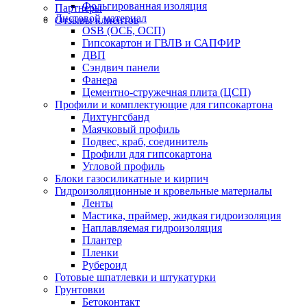
Фольгированная изоляция
Партнеры
Листовой материал
Отзывы клиентов
OSB (ОСБ, ОСП)
Гипсокартон и ГВЛВ и САПФИР
ДВП
Сэндвич панели
Фанера
Цементно-стружечная плита (ЦСП)
Профили и комплектующие для гипсокартона
Дихтунгсбанд
Маячковый профиль
Подвес, краб, соединитель
Профили для гипсокартона
Угловой профиль
Блоки газосиликатные и кирпич
Гидроизоляционные и кровельные материалы
Ленты
Мастика, праймер, жидкая гидроизоляция
Наплавляемая гидроизоляция
Плантер
Пленки
Рубероид
Готовые шпатлевки и штукатурки
Грунтовки
Бетоконтакт