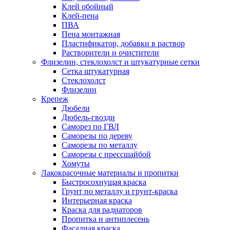
Клей обойный
Клей-пена
ПВА
Пена монтажная
Пластификатор, добавки в раствор
Растворители и очистители
Флизелин, стеклохолст и штукатурные сетки
Сетка штукатурная
Стеклохолст
Флизелин
Крепеж
Дюбели
Дюбель-гвозди
Саморез по ГВЛ
Саморезы по дереву
Саморезы по металлу
Саморезы с прессшайбой
Хомуты
Лакокрасочные материалы и пропитки
Быстросохнущая краска
Грунт по металлу и грунт-краска
Интерьерная краска
Краска для радиаторов
Пропитка и антиплесень
Фасадная краска