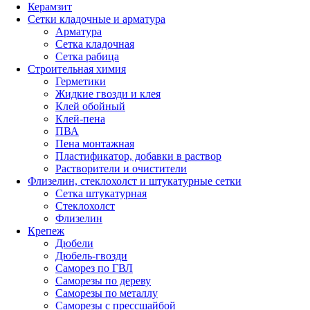
Керамзит
Сетки кладочные и арматура
Арматура
Сетка кладочная
Сетка рабица
Строительная химия
Герметики
Жидкие гвозди и клея
Клей обойный
Клей-пена
ПВА
Пена монтажная
Пластификатор, добавки в раствор
Растворители и очистители
Флизелин, стеклохолст и штукатурные сетки
Сетка штукатурная
Стеклохолст
Флизелин
Крепеж
Дюбели
Дюбель-гвозди
Саморез по ГВЛ
Саморезы по дереву
Саморезы по металлу
Саморезы с прессшайбой