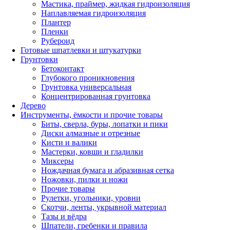
Мастика, праймер, жидкая гидроизоляция
Наплавляемая гидроизоляция
Плантер
Пленки
Рубероид
Готовые шпатлевки и штукатурки
Грунтовки
Бетоконтакт
Глубокого проникновения
Грунтовка универсальная
Концентрированная грунтовка
Дерево
Инструменты, ёмкости и прочие товары
Биты, сверла, буры, лопатки и пики
Диски алмазные и отрезные
Кисти и валики
Мастерки, ковши и гладилки
Миксеры
Нождачная бумага и абразивная сетка
Ножовки, пилки и ножи
Прочие товары
Рулетки, угольники, уровни
Скотчи, ленты, укрывной материал
Тазы и вёдра
Шпатели, гребенки и правила