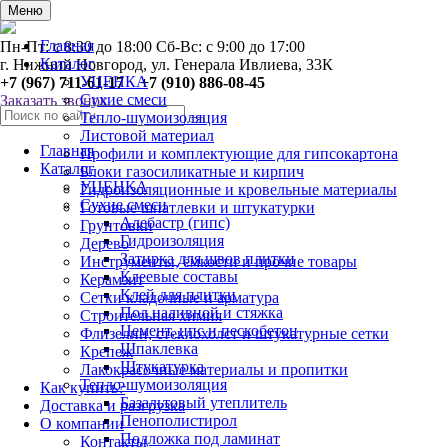
0
Меню
Главная
Пн-Пт: с 8:30 до 18:00 Сб-Вс: с 9:00 до 17:00
Каталог
г. Нижний Новгород, ул. Генерала Ивлиева, 33К
УЦЕНКА
+7 (967) 711-61-17 +7 (910) 886-08-45
Сухие смеси
Заказать звонок
Тепло-шумоизоляция
Листовой материал
Главная
Профили и комплектующие для гипсокартона
Каталог
Блоки газосиликатные и кирпич
УЦЕНКА
Гидроизоляционные и кровельные материалы
Сухие смеси
Готовые шпатлевки и штукатурки
Алебастр (гипс)
Грунтовки
Гидроизоляция
Дерево
Затирка для швов плитки
Инструменты, ёмкости и прочие товары
Клеевые составы
Керамзит
Клей для плитки
Сетки кладочные и арматура
Пол наливной и стяжка
Строительная химия
Цемент, цпс и пескобетон
Флизелин, стеклохолст и штукатурные сетки
Шпаклевка
Крепеж
Штукатурка
Лакокрасочные материалы и пропитки
Тепло-шумоизоляция
Как купить?
Базальтовый утеплитель
Доставка и разгрузка
Пенополистирол
О компании
Подложка под ламинат
Контакты