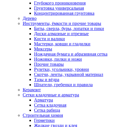
Глубокого проникновения
Грунтовка универсальная
Концентрированная грунтовка
Дерево
Инструменты, ёмкости и прочие товары
Биты, сверла, буры, лопатки и пики
Диски алмазные и отрезные
Кисти и валики
Мастерки, ковши и гладилки
Миксеры
Нождачная бумага и абразивная сетка
Ножовки, пилки и ножи
Прочие товары
Рулетки, угольники, уровни
Скотчи, ленты, укрывной материал
Тазы и вёдра
Шпатели, гребенки и правила
Керамзит
Сетки кладочные и арматура
Арматура
Сетка кладочная
Сетка рабица
Строительная химия
Герметики
Жидкие гвозди и клея