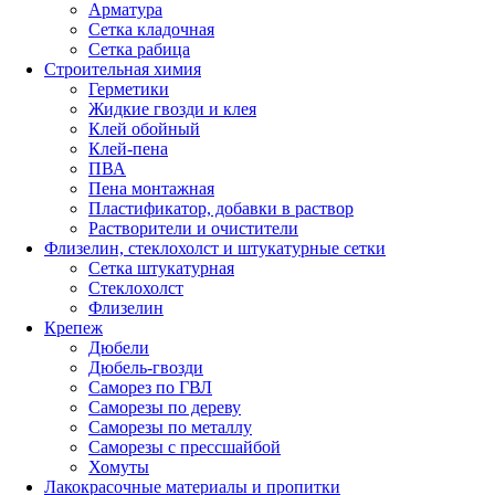
Арматура
Сетка кладочная
Сетка рабица
Строительная химия
Герметики
Жидкие гвозди и клея
Клей обойный
Клей-пена
ПВА
Пена монтажная
Пластификатор, добавки в раствор
Растворители и очистители
Флизелин, стеклохолст и штукатурные сетки
Сетка штукатурная
Стеклохолст
Флизелин
Крепеж
Дюбели
Дюбель-гвозди
Саморез по ГВЛ
Саморезы по дереву
Саморезы по металлу
Саморезы с прессшайбой
Хомуты
Лакокрасочные материалы и пропитки