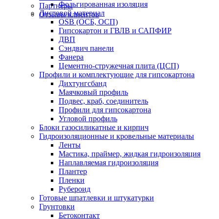
Фольгированная изоляция
Партнеры
Листовой материал
Отзывы клиентов
OSB (ОСБ, ОСП)
Гипсокартон и ГВЛВ и САПФИР
ДВП
Сэндвич панели
Фанера
Цементно-стружечная плита (ЦСП)
Профили и комплектующие для гипсокартона
Дихтунгсбанд
Маячковый профиль
Подвес, краб, соединитель
Профили для гипсокартона
Угловой профиль
Блоки газосиликатные и кирпич
Гидроизоляционные и кровельные материалы
Ленты
Мастика, праймер, жидкая гидроизоляция
Наплавляемая гидроизоляция
Плантер
Пленки
Рубероид
Готовые шпатлевки и штукатурки
Грунтовки
Бетоконтакт