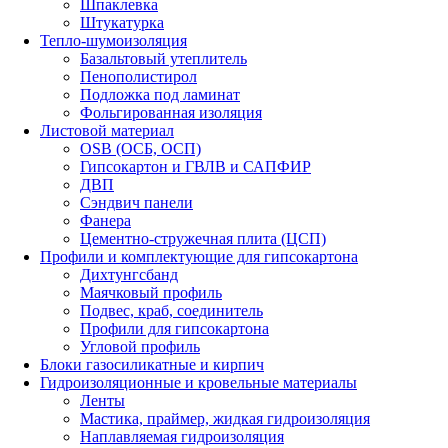
Шпаклевка
Штукатурка
Тепло-шумоизоляция
Базальтовый утеплитель
Пенополистирол
Подложка под ламинат
Фольгированная изоляция
Листовой материал
OSB (ОСБ, ОСП)
Гипсокартон и ГВЛВ и САПФИР
ДВП
Сэндвич панели
Фанера
Цементно-стружечная плита (ЦСП)
Профили и комплектующие для гипсокартона
Дихтунгсбанд
Маячковый профиль
Подвес, краб, соединитель
Профили для гипсокартона
Угловой профиль
Блоки газосиликатные и кирпич
Гидроизоляционные и кровельные материалы
Ленты
Мастика, праймер, жидкая гидроизоляция
Наплавляемая гидроизоляция