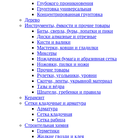
Глубокого проникновения
Грунтовка универсальная
Концентрированная грунтовка
Дерево
Инструменты, ёмкости и прочие товары
Биты, сверла, буры, лопатки и пики
Диски алмазные и отрезные
Кисти и валики
Мастерки, ковши и гладилки
Миксеры
Нождачная бумага и абразивная сетка
Ножовки, пилки и ножи
Прочие товары
Рулетки, угольники, уровни
Скотчи, ленты, укрывной материал
Тазы и вёдра
Шпатели, гребенки и правила
Керамзит
Сетки кладочные и арматура
Арматура
Сетка кладочная
Сетка рабица
Строительная химия
Герметики
Жидкие гвозди и клея