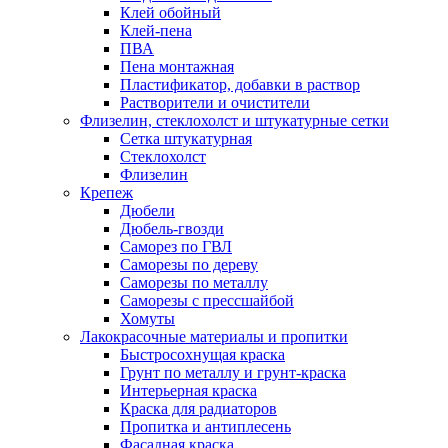
Клей обойный
Клей-пена
ПВА
Пена монтажная
Пластификатор, добавки в раствор
Растворители и очистители
Флизелин, стеклохолст и штукатурные сетки
Сетка штукатурная
Стеклохолст
Флизелин
Крепеж
Дюбели
Дюбель-гвозди
Саморез по ГВЛ
Саморезы по дереву
Саморезы по металлу
Саморезы с прессшайбой
Хомуты
Лакокрасочные материалы и пропитки
Быстросохнущая краска
Грунт по металлу и грунт-краска
Интерьерная краска
Краска для радиаторов
Пропитка и антиплесень
Фасадная краска