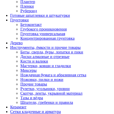
Плантер
Пленки
Рубероид
Готовые шпатлевки и штукатурки
Грунтовки
Бетоконтакт
Глубокого проникновения
Грунтовка универсальная
Концентрированная грунтовка
Дерево
Инструменты, ёмкости и прочие товары
Биты, сверла, буры, лопатки и пики
Диски алмазные и отрезные
Кисти и валики
Мастерки, ковши и гладилки
Миксеры
Нождачная бумага и абразивная сетка
Ножовки, пилки и ножи
Прочие товары
Рулетки, угольники, уровни
Скотчи, ленты, укрывной материал
Тазы и вёдра
Шпатели, гребенки и правила
Керамзит
Сетки кладочные и арматура