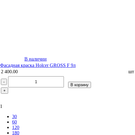
В наличии
Фасадная краска Holcer GROSS F 9л
2 400.00
шт
-
В корзину
+
1
30
60
120
180