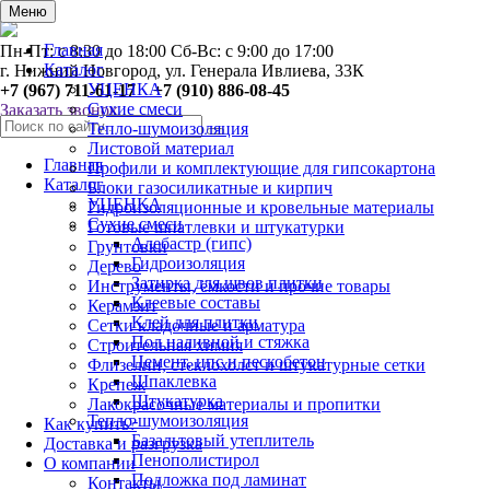
0
Меню
Главная
Пн-Пт: с 8:30 до 18:00 Сб-Вс: с 9:00 до 17:00
Каталог
г. Нижний Новгород, ул. Генерала Ивлиева, 33К
УЦЕНКА
+7 (967) 711-61-17 +7 (910) 886-08-45
Сухие смеси
Заказать звонок
Тепло-шумоизоляция
Листовой материал
Главная
Профили и комплектующие для гипсокартона
Каталог
Блоки газосиликатные и кирпич
УЦЕНКА
Гидроизоляционные и кровельные материалы
Сухие смеси
Готовые шпатлевки и штукатурки
Алебастр (гипс)
Грунтовки
Гидроизоляция
Дерево
Затирка для швов плитки
Инструменты, ёмкости и прочие товары
Клеевые составы
Керамзит
Клей для плитки
Сетки кладочные и арматура
Пол наливной и стяжка
Строительная химия
Цемент, цпс и пескобетон
Флизелин, стеклохолст и штукатурные сетки
Шпаклевка
Крепеж
Штукатурка
Лакокрасочные материалы и пропитки
Тепло-шумоизоляция
Как купить?
Базальтовый утеплитель
Доставка и разгрузка
Пенополистирол
О компании
Подложка под ламинат
Контакты