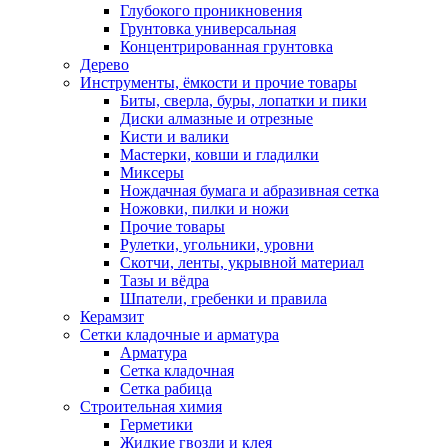
Глубокого проникновения
Грунтовка универсальная
Концентрированная грунтовка
Дерево
Инструменты, ёмкости и прочие товары
Биты, сверла, буры, лопатки и пики
Диски алмазные и отрезные
Кисти и валики
Мастерки, ковши и гладилки
Миксеры
Нождачная бумага и абразивная сетка
Ножовки, пилки и ножи
Прочие товары
Рулетки, угольники, уровни
Скотчи, ленты, укрывной материал
Тазы и вёдра
Шпатели, гребенки и правила
Керамзит
Сетки кладочные и арматура
Арматура
Сетка кладочная
Сетка рабица
Строительная химия
Герметики
Жидкие гвозди и клея