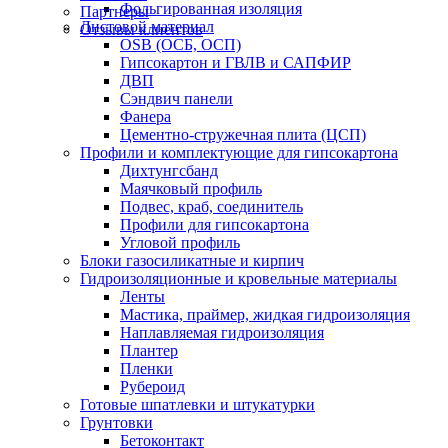
Фольгированная изоляция
Партнеры
Листовой материал
Отзывы клиентов
OSB (ОСБ, ОСП)
Гипсокартон и ГВЛВ и САПФИР
ДВП
Сэндвич панели
Фанера
Цементно-стружечная плита (ЦСП)
Профили и комплектующие для гипсокартона
Дихтунгсбанд
Маячковый профиль
Подвес, краб, соединитель
Профили для гипсокартона
Угловой профиль
Блоки газосиликатные и кирпич
Гидроизоляционные и кровельные материалы
Ленты
Мастика, праймер, жидкая гидроизоляция
Наплавляемая гидроизоляция
Плантер
Пленки
Рубероид
Готовые шпатлевки и штукатурки
Грунтовки
Бетоконтакт