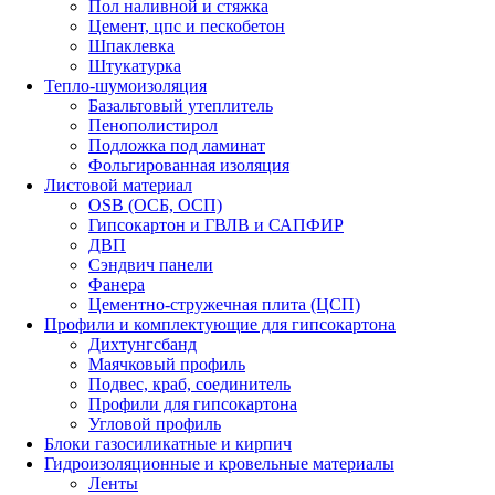
Пол наливной и стяжка
Цемент, цпс и пескобетон
Шпаклевка
Штукатурка
Тепло-шумоизоляция
Базальтовый утеплитель
Пенополистирол
Подложка под ламинат
Фольгированная изоляция
Листовой материал
OSB (ОСБ, ОСП)
Гипсокартон и ГВЛВ и САПФИР
ДВП
Сэндвич панели
Фанера
Цементно-стружечная плита (ЦСП)
Профили и комплектующие для гипсокартона
Дихтунгсбанд
Маячковый профиль
Подвес, краб, соединитель
Профили для гипсокартона
Угловой профиль
Блоки газосиликатные и кирпич
Гидроизоляционные и кровельные материалы
Ленты