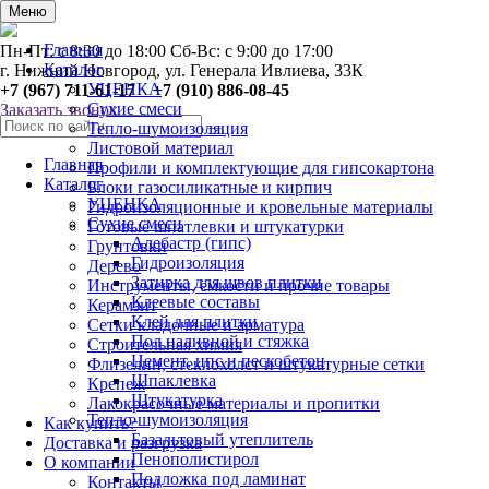
0
Меню
Главная
Пн-Пт: с 8:30 до 18:00 Сб-Вс: с 9:00 до 17:00
Каталог
г. Нижний Новгород, ул. Генерала Ивлиева, 33К
УЦЕНКА
+7 (967) 711-61-17 +7 (910) 886-08-45
Сухие смеси
Заказать звонок
Тепло-шумоизоляция
Листовой материал
Главная
Профили и комплектующие для гипсокартона
Каталог
Блоки газосиликатные и кирпич
УЦЕНКА
Гидроизоляционные и кровельные материалы
Сухие смеси
Готовые шпатлевки и штукатурки
Алебастр (гипс)
Грунтовки
Гидроизоляция
Дерево
Затирка для швов плитки
Инструменты, ёмкости и прочие товары
Клеевые составы
Керамзит
Клей для плитки
Сетки кладочные и арматура
Пол наливной и стяжка
Строительная химия
Цемент, цпс и пескобетон
Флизелин, стеклохолст и штукатурные сетки
Шпаклевка
Крепеж
Штукатурка
Лакокрасочные материалы и пропитки
Тепло-шумоизоляция
Как купить?
Базальтовый утеплитель
Доставка и разгрузка
Пенополистирол
О компании
Подложка под ламинат
Контакты