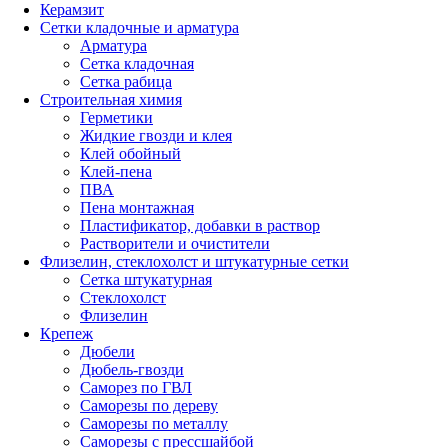
Керамзит
Сетки кладочные и арматура
Арматура
Сетка кладочная
Сетка рабица
Строительная химия
Герметики
Жидкие гвозди и клея
Клей обойный
Клей-пена
ПВА
Пена монтажная
Пластификатор, добавки в раствор
Растворители и очистители
Флизелин, стеклохолст и штукатурные сетки
Сетка штукатурная
Стеклохолст
Флизелин
Крепеж
Дюбели
Дюбель-гвозди
Саморез по ГВЛ
Саморезы по дереву
Саморезы по металлу
Саморезы с прессшайбой