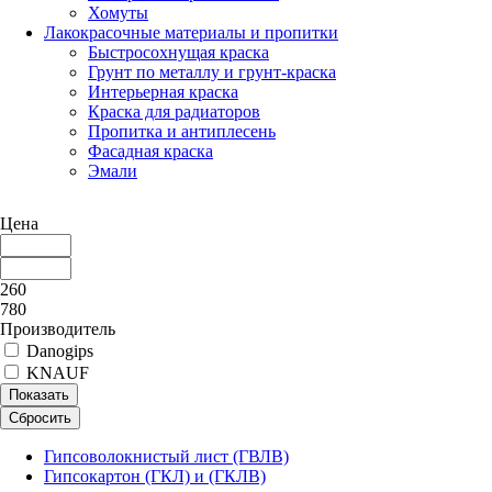
Хомуты
Лакокрасочные материалы и пропитки
Быстросохнущая краска
Грунт по металлу и грунт-краска
Интерьерная краска
Краска для радиаторов
Пропитка и антиплесень
Фасадная краска
Эмали
Цена
260
780
Производитель
Danogips
KNAUF
Показать
Сбросить
Гипсоволокнистый лист (ГВЛВ)
Гипсокартон (ГКЛ) и (ГКЛВ)