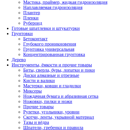
Мастика, праймер, жидкая гидроизоляция
Наплавляемая гидроизоляция
Плантер
Пленки
Рубероид
Готовые шпатлевки и штукатурки
Грунтовки
Бетоконтакт
Глубокого проникновения
Грунтовка универсальная
Концентрированная грунтовка
Дерево
Инструменты, ёмкости и прочие товары
Биты, сверла, буры, лопатки и пики
Диски алмазные и отрезные
Кисти и валики
Мастерки, ковши и гладилки
Миксеры
Нождачная бумага и абразивная сетка
Ножовки, пилки и ножи
Прочие товары
Рулетки, угольники, уровни
Скотчи, ленты, укрывной материал
Тазы и вёдра
Шпатели, гребенки и правила