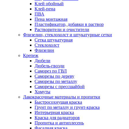
Клей обойный
Клей-пена
ПВА
Пена монтажная
Пластификатор, добавки в раствор
Растворители и очистители
Флизелин, стеклохолст и штукатурные сетки
Сетка штукатурная
Стеклохолст
Флизелин
Крепеж
Дюбели
Дюбель-гвозди
Саморез по ГВЛ
Саморезы по дереву
Саморезы по металлу
Саморезы с прессшайбой
Хомуты
Лакокрасочные материалы и пропитки
Быстросохнущая краска
Грунт по металлу и грунт-краска
Интерьерная краска
Краска для радиаторов
Пропитка и антиплесень
Фасадная краска