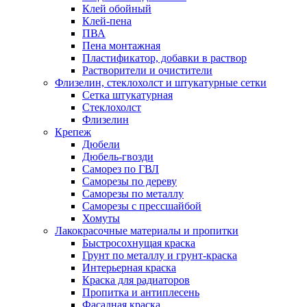
Клей обойный
Клей-пена
ПВА
Пена монтажная
Пластификатор, добавки в раствор
Растворители и очистители
Флизелин, стеклохолст и штукатурные сетки
Сетка штукатурная
Стеклохолст
Флизелин
Крепеж
Дюбели
Дюбель-гвозди
Саморез по ГВЛ
Саморезы по дереву
Саморезы по металлу
Саморезы с прессшайбой
Хомуты
Лакокрасочные материалы и пропитки
Быстросохнущая краска
Грунт по металлу и грунт-краска
Интерьерная краска
Краска для радиаторов
Пропитка и антиплесень
Фасадная краска