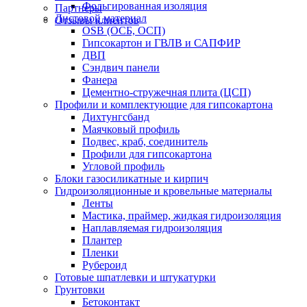
Фольгированная изоляция
Партнеры
Листовой материал
Отзывы клиентов
OSB (ОСБ, ОСП)
Гипсокартон и ГВЛВ и САПФИР
ДВП
Сэндвич панели
Фанера
Цементно-стружечная плита (ЦСП)
Профили и комплектующие для гипсокартона
Дихтунгсбанд
Маячковый профиль
Подвес, краб, соединитель
Профили для гипсокартона
Угловой профиль
Блоки газосиликатные и кирпич
Гидроизоляционные и кровельные материалы
Ленты
Мастика, праймер, жидкая гидроизоляция
Наплавляемая гидроизоляция
Плантер
Пленки
Рубероид
Готовые шпатлевки и штукатурки
Грунтовки
Бетоконтакт