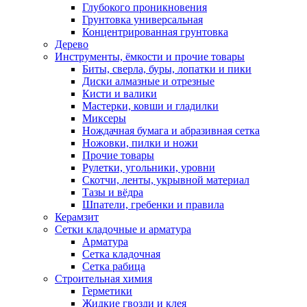
Глубокого проникновения
Грунтовка универсальная
Концентрированная грунтовка
Дерево
Инструменты, ёмкости и прочие товары
Биты, сверла, буры, лопатки и пики
Диски алмазные и отрезные
Кисти и валики
Мастерки, ковши и гладилки
Миксеры
Нождачная бумага и абразивная сетка
Ножовки, пилки и ножи
Прочие товары
Рулетки, угольники, уровни
Скотчи, ленты, укрывной материал
Тазы и вёдра
Шпатели, гребенки и правила
Керамзит
Сетки кладочные и арматура
Арматура
Сетка кладочная
Сетка рабица
Строительная химия
Герметики
Жидкие гвозди и клея