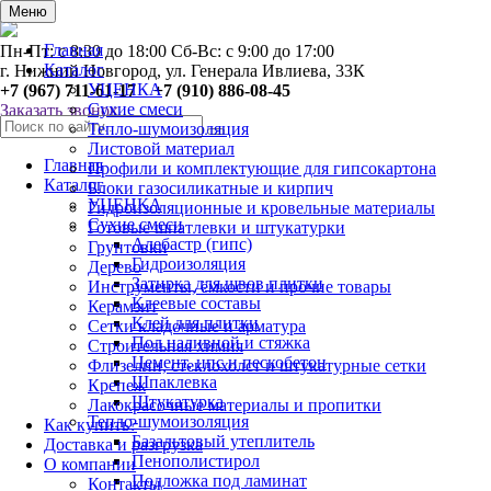
0
Меню
Главная
Пн-Пт: с 8:30 до 18:00 Сб-Вс: с 9:00 до 17:00
Каталог
г. Нижний Новгород, ул. Генерала Ивлиева, 33К
УЦЕНКА
+7 (967) 711-61-17 +7 (910) 886-08-45
Сухие смеси
Заказать звонок
Тепло-шумоизоляция
Листовой материал
Главная
Профили и комплектующие для гипсокартона
Каталог
Блоки газосиликатные и кирпич
УЦЕНКА
Гидроизоляционные и кровельные материалы
Сухие смеси
Готовые шпатлевки и штукатурки
Алебастр (гипс)
Грунтовки
Гидроизоляция
Дерево
Затирка для швов плитки
Инструменты, ёмкости и прочие товары
Клеевые составы
Керамзит
Клей для плитки
Сетки кладочные и арматура
Пол наливной и стяжка
Строительная химия
Цемент, цпс и пескобетон
Флизелин, стеклохолст и штукатурные сетки
Шпаклевка
Крепеж
Штукатурка
Лакокрасочные материалы и пропитки
Тепло-шумоизоляция
Как купить?
Базальтовый утеплитель
Доставка и разгрузка
Пенополистирол
О компании
Подложка под ламинат
Контакты