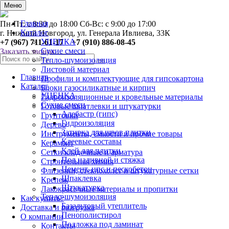
0
Меню
Главная
Пн-Пт: с 8:30 до 18:00 Сб-Вс: с 9:00 до 17:00
Каталог
г. Нижний Новгород, ул. Генерала Ивлиева, 33К
УЦЕНКА
+7 (967) 711-61-17 +7 (910) 886-08-45
Сухие смеси
Заказать звонок
Тепло-шумоизоляция
Листовой материал
Главная
Профили и комплектующие для гипсокартона
Каталог
Блоки газосиликатные и кирпич
УЦЕНКА
Гидроизоляционные и кровельные материалы
Сухие смеси
Готовые шпатлевки и штукатурки
Алебастр (гипс)
Грунтовки
Гидроизоляция
Дерево
Затирка для швов плитки
Инструменты, ёмкости и прочие товары
Клеевые составы
Керамзит
Клей для плитки
Сетки кладочные и арматура
Пол наливной и стяжка
Строительная химия
Цемент, цпс и пескобетон
Флизелин, стеклохолст и штукатурные сетки
Шпаклевка
Крепеж
Штукатурка
Лакокрасочные материалы и пропитки
Тепло-шумоизоляция
Как купить?
Базальтовый утеплитель
Доставка и разгрузка
Пенополистирол
О компании
Подложка под ламинат
Контакты