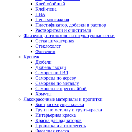
Клей обойный
Клей-пена
ПВА
Пена монтажная
Пластификатор, добавки в раствор
Растворители и очистители
Флизелин, стеклохолст и штукатурные сетки
Сетка штукатурная
Стеклохолст
Флизелин
Крепеж
Дюбели
Дюбель-гвозди
Саморез по ГВЛ
Саморезы по дереву
Саморезы по металлу
Саморезы с прессшайбой
Хомуты
Лакокрасочные материалы и пропитки
Быстросохнущая краска
Грунт по металлу и грунт-краска
Интерьерная краска
Краска для радиаторов
Пропитка и антиплесень
Фасадная краска