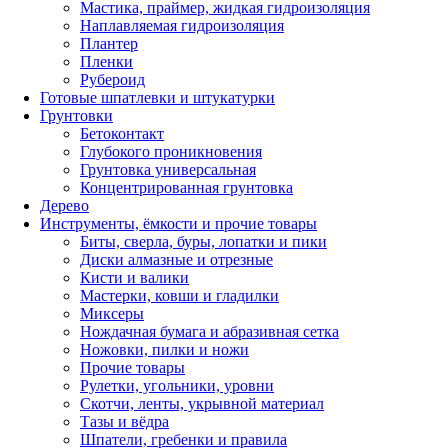
Мастика, праймер, жидкая гидроизоляция
Наплавляемая гидроизоляция
Плантер
Пленки
Рубероид
Готовые шпатлевки и штукатурки
Грунтовки
Бетоконтакт
Глубокого проникновения
Грунтовка универсальная
Концентрированная грунтовка
Дерево
Инструменты, ёмкости и прочие товары
Биты, сверла, буры, лопатки и пики
Диски алмазные и отрезные
Кисти и валики
Мастерки, ковши и гладилки
Миксеры
Нождачная бумага и абразивная сетка
Ножовки, пилки и ножи
Прочие товары
Рулетки, угольники, уровни
Скотчи, ленты, укрывной материал
Тазы и вёдра
Шпатели, гребенки и правила