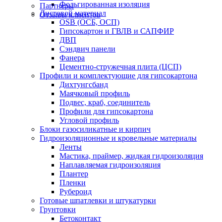
Фольгированная изоляция
Партнеры
Листовой материал
Отзывы клиентов
OSB (ОСБ, ОСП)
Гипсокартон и ГВЛВ и САПФИР
ДВП
Сэндвич панели
Фанера
Цементно-стружечная плита (ЦСП)
Профили и комплектующие для гипсокартона
Дихтунгсбанд
Маячковый профиль
Подвес, краб, соединитель
Профили для гипсокартона
Угловой профиль
Блоки газосиликатные и кирпич
Гидроизоляционные и кровельные материалы
Ленты
Мастика, праймер, жидкая гидроизоляция
Наплавляемая гидроизоляция
Плантер
Пленки
Рубероид
Готовые шпатлевки и штукатурки
Грунтовки
Бетоконтакт