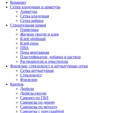
Керамзит
Сетки кладочные и арматура
Арматура
Сетка кладочная
Сетка рабица
Строительная химия
Герметики
Жидкие гвозди и клея
Клей обойный
Клей-пена
ПВА
Пена монтажная
Пластификатор, добавки в раствор
Растворители и очистители
Флизелин, стеклохолст и штукатурные сетки
Сетка штукатурная
Стеклохолст
Флизелин
Крепеж
Дюбели
Дюбель-гвозди
Саморез по ГВЛ
Саморезы по дереву
Саморезы по металлу
Саморезы с прессшайбой