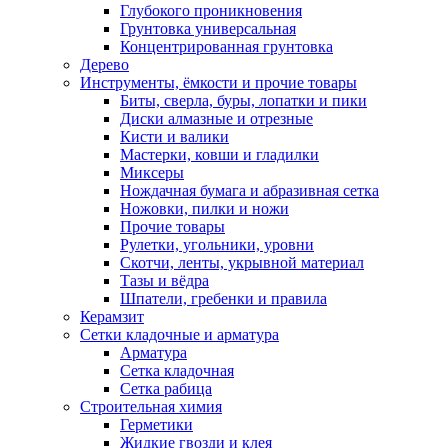
Глубокого проникновения
Грунтовка универсальная
Концентрированная грунтовка
Дерево
Инструменты, ёмкости и прочие товары
Биты, сверла, буры, лопатки и пики
Диски алмазные и отрезные
Кисти и валики
Мастерки, ковши и гладилки
Миксеры
Нождачная бумага и абразивная сетка
Ножовки, пилки и ножи
Прочие товары
Рулетки, угольники, уровни
Скотчи, ленты, укрывной материал
Тазы и вёдра
Шпатели, гребенки и правила
Керамзит
Сетки кладочные и арматура
Арматура
Сетка кладочная
Сетка рабица
Строительная химия
Герметики
Жидкие гвозди и клея