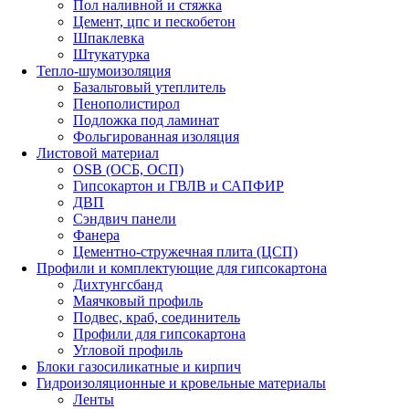
Пол наливной и стяжка
Цемент, цпс и пескобетон
Шпаклевка
Штукатурка
Тепло-шумоизоляция
Базальтовый утеплитель
Пенополистирол
Подложка под ламинат
Фольгированная изоляция
Листовой материал
OSB (ОСБ, ОСП)
Гипсокартон и ГВЛВ и САПФИР
ДВП
Сэндвич панели
Фанера
Цементно-стружечная плита (ЦСП)
Профили и комплектующие для гипсокартона
Дихтунгсбанд
Маячковый профиль
Подвес, краб, соединитель
Профили для гипсокартона
Угловой профиль
Блоки газосиликатные и кирпич
Гидроизоляционные и кровельные материалы
Ленты