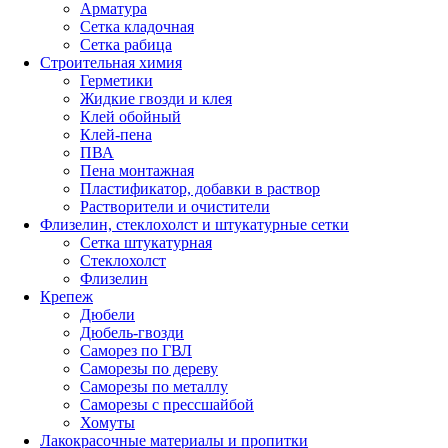
Арматура
Сетка кладочная
Сетка рабица
Строительная химия
Герметики
Жидкие гвозди и клея
Клей обойный
Клей-пена
ПВА
Пена монтажная
Пластификатор, добавки в раствор
Растворители и очистители
Флизелин, стеклохолст и штукатурные сетки
Сетка штукатурная
Стеклохолст
Флизелин
Крепеж
Дюбели
Дюбель-гвозди
Саморез по ГВЛ
Саморезы по дереву
Саморезы по металлу
Саморезы с прессшайбой
Хомуты
Лакокрасочные материалы и пропитки