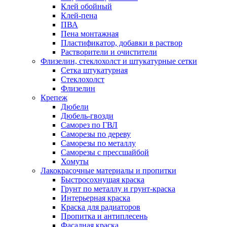
Клей обойный
Клей-пена
ПВА
Пена монтажная
Пластификатор, добавки в раствор
Растворители и очистители
Флизелин, стеклохолст и штукатурные сетки
Сетка штукатурная
Стеклохолст
Флизелин
Крепеж
Дюбели
Дюбель-гвозди
Саморез по ГВЛ
Саморезы по дереву
Саморезы по металлу
Саморезы с прессшайбой
Хомуты
Лакокрасочные материалы и пропитки
Быстросохнущая краска
Грунт по металлу и грунт-краска
Интерьерная краска
Краска для радиаторов
Пропитка и антиплесень
Фасадная краска