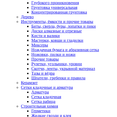
Глубокого проникновения
Грунтовка универсальная
Концентрированная грунтовка
Дерево
Инструменты, ёмкости и прочие товары
Биты, сверла, буры, лопатки и пики
Диски алмазные и отрезные
Кисти и валики
Мастерки, ковши и гладилки
Миксеры
Нождачная бумага и абразивная сетка
Ножовки, пилки и ножи
Прочие товары
Рулетки, угольники, уровни
Скотчи, ленты, укрывной материал
Тазы и вёдра
Шпатели, гребенки и правила
Керамзит
Сетки кладочные и арматура
Арматура
Сетка кладочная
Сетка рабица
Строительная химия
Герметики
Жидкие гвозди и клея