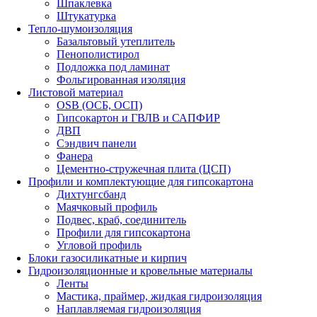
Шпаклевка
Штукатурка
Тепло-шумоизоляция
Базальтовый утеплитель
Пенополистирол
Подложка под ламинат
Фольгированная изоляция
Листовой материал
OSB (ОСБ, ОСП)
Гипсокартон и ГВЛВ и САПФИР
ДВП
Сэндвич панели
Фанера
Цементно-стружечная плита (ЦСП)
Профили и комплектующие для гипсокартона
Дихтунгсбанд
Маячковый профиль
Подвес, краб, соединитель
Профили для гипсокартона
Угловой профиль
Блоки газосиликатные и кирпич
Гидроизоляционные и кровельные материалы
Ленты
Мастика, праймер, жидкая гидроизоляция
Наплавляемая гидроизоляция