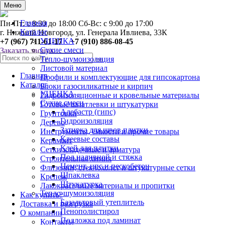
0
Меню
Главная
Пн-Пт: с 8:30 до 18:00 Сб-Вс: с 9:00 до 17:00
Каталог
г. Нижний Новгород, ул. Генерала Ивлиева, 33К
УЦЕНКА
+7 (967) 711-61-17 +7 (910) 886-08-45
Сухие смеси
Заказать звонок
Тепло-шумоизоляция
Листовой материал
Главная
Профили и комплектующие для гипсокартона
Каталог
Блоки газосиликатные и кирпич
УЦЕНКА
Гидроизоляционные и кровельные материалы
Сухие смеси
Готовые шпатлевки и штукатурки
Алебастр (гипс)
Грунтовки
Гидроизоляция
Дерево
Затирка для швов плитки
Инструменты, ёмкости и прочие товары
Клеевые составы
Керамзит
Клей для плитки
Сетки кладочные и арматура
Пол наливной и стяжка
Строительная химия
Цемент, цпс и пескобетон
Флизелин, стеклохолст и штукатурные сетки
Шпаклевка
Крепеж
Штукатурка
Лакокрасочные материалы и пропитки
Тепло-шумоизоляция
Как купить?
Базальтовый утеплитель
Доставка и разгрузка
Пенополистирол
О компании
Подложка под ламинат
Контакты