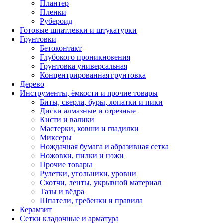
Плантер
Пленки
Рубероид
Готовые шпатлевки и штукатурки
Грунтовки
Бетоконтакт
Глубокого проникновения
Грунтовка универсальная
Концентрированная грунтовка
Дерево
Инструменты, ёмкости и прочие товары
Биты, сверла, буры, лопатки и пики
Диски алмазные и отрезные
Кисти и валики
Мастерки, ковши и гладилки
Миксеры
Нождачная бумага и абразивная сетка
Ножовки, пилки и ножи
Прочие товары
Рулетки, угольники, уровни
Скотчи, ленты, укрывной материал
Тазы и вёдра
Шпатели, гребенки и правила
Керамзит
Сетки кладочные и арматура