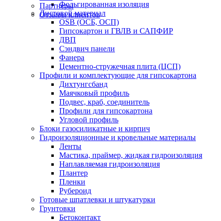
Фольгированная изоляция
Партнеры
Листовой материал
Отзывы клиентов
OSB (ОСБ, ОСП)
Гипсокартон и ГВЛВ и САПФИР
ДВП
Сэндвич панели
Фанера
Цементно-стружечная плита (ЦСП)
Профили и комплектующие для гипсокартона
Дихтунгсбанд
Маячковый профиль
Подвес, краб, соединитель
Профили для гипсокартона
Угловой профиль
Блоки газосиликатные и кирпич
Гидроизоляционные и кровельные материалы
Ленты
Мастика, праймер, жидкая гидроизоляция
Наплавляемая гидроизоляция
Плантер
Пленки
Рубероид
Готовые шпатлевки и штукатурки
Грунтовки
Бетоконтакт