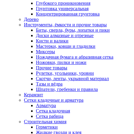
Глубокого проникновения
Грунтовка универсальная
Концентрированная грунтовка
Дерево
Инструменты, ёмкости и прочие товары
Биты, сверла, буры, лопатки и пики
Диски алмазные и отрезные
Кисти и валики
Мастерки, ковши и гладилки
Миксеры
Нождачная бумага и абразивная сетка
Ножовки, пилки и ножи
Прочие товары
Рулетки, угольники, уровни
Скотчи, ленты, укрывной материал
Тазы и вёдра
Шпатели, гребенки и правила
Керамзит
Сетки кладочные и арматура
Арматура
Сетка кладочная
Сетка рабица
Строительная химия
Герметики
Жидкие гвозди и клея