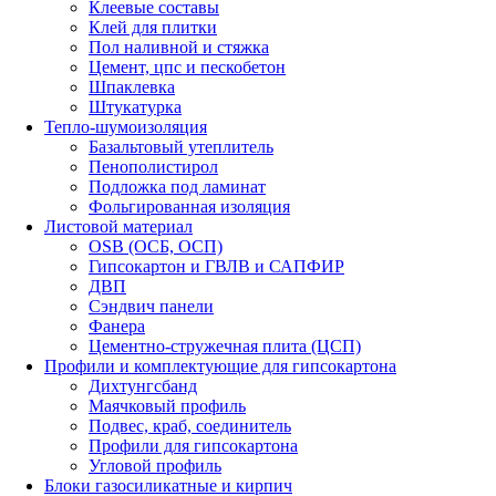
Клеевые составы
Клей для плитки
Пол наливной и стяжка
Цемент, цпс и пескобетон
Шпаклевка
Штукатурка
Тепло-шумоизоляция
Базальтовый утеплитель
Пенополистирол
Подложка под ламинат
Фольгированная изоляция
Листовой материал
OSB (ОСБ, ОСП)
Гипсокартон и ГВЛВ и САПФИР
ДВП
Сэндвич панели
Фанера
Цементно-стружечная плита (ЦСП)
Профили и комплектующие для гипсокартона
Дихтунгсбанд
Маячковый профиль
Подвес, краб, соединитель
Профили для гипсокартона
Угловой профиль
Блоки газосиликатные и кирпич