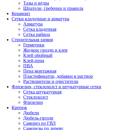
Тазы и вёдра
Шпатели, гребенки и правила
Керамзит
Сетки кладочные и арматура
Арматура
Сетка кладочная
Сетка рабица
Строительная химия
Герметики
Жидкие гвозди и клея
Клей обойный
Клей-пена
ПВА
Пена монтажная
Пластификатор, добавки в раствор
Растворители и очистители
Флизелин, стеклохолст и штукатурные сетки
Сетка штукатурная
Стеклохолст
Флизелин
Крепеж
Дюбели
Дюбель-гвозди
Саморез по ГВЛ
Саморезы по дереву