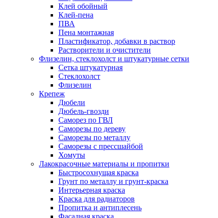
Клей обойный
Клей-пена
ПВА
Пена монтажная
Пластификатор, добавки в раствор
Растворители и очистители
Флизелин, стеклохолст и штукатурные сетки
Сетка штукатурная
Стеклохолст
Флизелин
Крепеж
Дюбели
Дюбель-гвозди
Саморез по ГВЛ
Саморезы по дереву
Саморезы по металлу
Саморезы с прессшайбой
Хомуты
Лакокрасочные материалы и пропитки
Быстросохнущая краска
Грунт по металлу и грунт-краска
Интерьерная краска
Краска для радиаторов
Пропитка и антиплесень
Фасадная краска