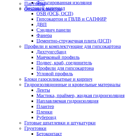
Фольгированная изоляция
Партнеры
Листовой материал
Отзывы клиентов
OSB (ОСБ, ОСП)
Гипсокартон и ГВЛВ и САПФИР
ДВП
Сэндвич панели
Фанера
Цементно-стружечная плита (ЦСП)
Профили и комплектующие для гипсокартона
Дихтунгсбанд
Маячковый профиль
Подвес, краб, соединитель
Профили для гипсокартона
Угловой профиль
Блоки газосиликатные и кирпич
Гидроизоляционные и кровельные материалы
Ленты
Мастика, праймер, жидкая гидроизоляция
Наплавляемая гидроизоляция
Плантер
Пленки
Рубероид
Готовые шпатлевки и штукатурки
Грунтовки
Бетоконтакт