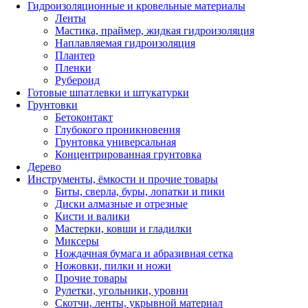
Гидроизоляционные и кровельные материалы
Ленты
Мастика, праймер, жидкая гидроизоляция
Наплавляемая гидроизоляция
Плантер
Пленки
Рубероид
Готовые шпатлевки и штукатурки
Грунтовки
Бетоконтакт
Глубокого проникновения
Грунтовка универсальная
Концентрированная грунтовка
Дерево
Инструменты, ёмкости и прочие товары
Биты, сверла, буры, лопатки и пики
Диски алмазные и отрезные
Кисти и валики
Мастерки, ковши и гладилки
Миксеры
Нождачная бумага и абразивная сетка
Ножовки, пилки и ножи
Прочие товары
Рулетки, угольники, уровни
Скотчи, ленты, укрывной материал