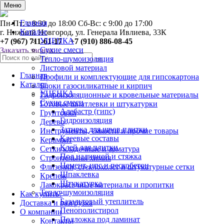
0
Меню
Главная
Пн-Пт: с 8:30 до 18:00 Сб-Вс: с 9:00 до 17:00
Каталог
г. Нижний Новгород, ул. Генерала Ивлиева, 33К
УЦЕНКА
+7 (967) 711-61-17 +7 (910) 886-08-45
Сухие смеси
Заказать звонок
Тепло-шумоизоляция
Листовой материал
Главная
Профили и комплектующие для гипсокартона
Каталог
Блоки газосиликатные и кирпич
УЦЕНКА
Гидроизоляционные и кровельные материалы
Сухие смеси
Готовые шпатлевки и штукатурки
Алебастр (гипс)
Грунтовки
Гидроизоляция
Дерево
Затирка для швов плитки
Инструменты, ёмкости и прочие товары
Клеевые составы
Керамзит
Клей для плитки
Сетки кладочные и арматура
Пол наливной и стяжка
Строительная химия
Цемент, цпс и пескобетон
Флизелин, стеклохолст и штукатурные сетки
Шпаклевка
Крепеж
Штукатурка
Лакокрасочные материалы и пропитки
Тепло-шумоизоляция
Как купить?
Базальтовый утеплитель
Доставка и разгрузка
Пенополистирол
О компании
Подложка под ламинат
Контакты