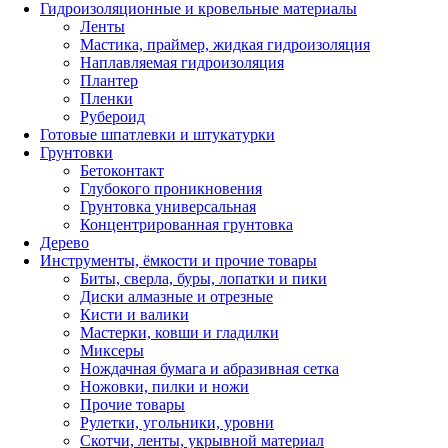
Гидроизоляционные и кровельные материалы
Ленты
Мастика, праймер, жидкая гидроизоляция
Наплавляемая гидроизоляция
Плантер
Пленки
Рубероид
Готовые шпатлевки и штукатурки
Грунтовки
Бетоконтакт
Глубокого проникновения
Грунтовка универсальная
Концентрированная грунтовка
Дерево
Инструменты, ёмкости и прочие товары
Биты, сверла, буры, лопатки и пики
Диски алмазные и отрезные
Кисти и валики
Мастерки, ковши и гладилки
Миксеры
Нождачная бумага и абразивная сетка
Ножовки, пилки и ножи
Прочие товары
Рулетки, угольники, уровни
Скотчи, ленты, укрывной материал