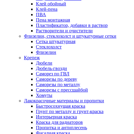
Клей обойный
Клей-пена
ПВА
Пена монтажная
Пластификатор, добавки в раствор
Растворители и очистители
Флизелин, стеклохолст и штукатурные сетки
Сетка штукатурная
Стеклохолст
Флизелин
Крепеж
Дюбели
Дюбель-гвозди
Саморез по ГВЛ
Саморезы по дереву
Саморезы по металлу
Саморезы с прессшайбой
Хомуты
Лакокрасочные материалы и пропитки
Быстросохнущая краска
Грунт по металлу и грунт-краска
Интерьерная краска
Краска для радиаторов
Пропитка и антиплесень
Фасадная краска