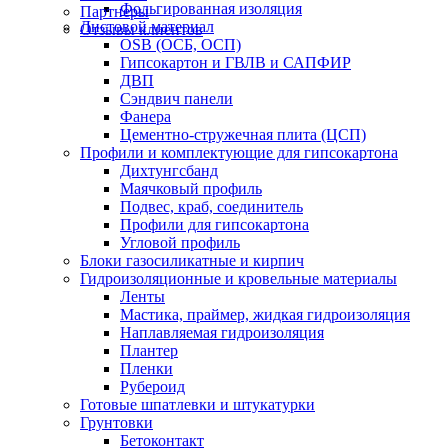
Фольгированная изоляция
Партнеры
Листовой материал
Отзывы клиентов
OSB (ОСБ, ОСП)
Гипсокартон и ГВЛВ и САПФИР
ДВП
Сэндвич панели
Фанера
Цементно-стружечная плита (ЦСП)
Профили и комплектующие для гипсокартона
Дихтунгсбанд
Маячковый профиль
Подвес, краб, соединитель
Профили для гипсокартона
Угловой профиль
Блоки газосиликатные и кирпич
Гидроизоляционные и кровельные материалы
Ленты
Мастика, праймер, жидкая гидроизоляция
Наплавляемая гидроизоляция
Плантер
Пленки
Рубероид
Готовые шпатлевки и штукатурки
Грунтовки
Бетоконтакт