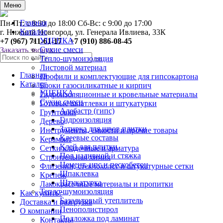
0
Меню
Главная
Пн-Пт: с 8:30 до 18:00 Сб-Вс: с 9:00 до 17:00
Каталог
г. Нижний Новгород, ул. Генерала Ивлиева, 33К
УЦЕНКА
+7 (967) 711-61-17 +7 (910) 886-08-45
Сухие смеси
Заказать звонок
Тепло-шумоизоляция
Листовой материал
Главная
Профили и комплектующие для гипсокартона
Каталог
Блоки газосиликатные и кирпич
УЦЕНКА
Гидроизоляционные и кровельные материалы
Сухие смеси
Готовые шпатлевки и штукатурки
Алебастр (гипс)
Грунтовки
Гидроизоляция
Дерево
Затирка для швов плитки
Инструменты, ёмкости и прочие товары
Клеевые составы
Керамзит
Клей для плитки
Сетки кладочные и арматура
Пол наливной и стяжка
Строительная химия
Цемент, цпс и пескобетон
Флизелин, стеклохолст и штукатурные сетки
Шпаклевка
Крепеж
Штукатурка
Лакокрасочные материалы и пропитки
Тепло-шумоизоляция
Как купить?
Базальтовый утеплитель
Доставка и разгрузка
Пенополистирол
О компании
Подложка под ламинат
Контакты