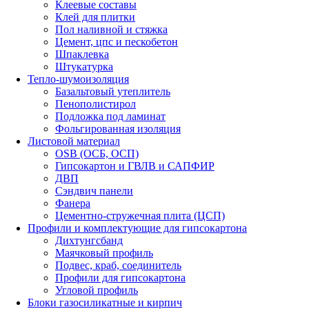
Клеевые составы
Клей для плитки
Пол наливной и стяжка
Цемент, цпс и пескобетон
Шпаклевка
Штукатурка
Тепло-шумоизоляция
Базальтовый утеплитель
Пенополистирол
Подложка под ламинат
Фольгированная изоляция
Листовой материал
OSB (ОСБ, ОСП)
Гипсокартон и ГВЛВ и САПФИР
ДВП
Сэндвич панели
Фанера
Цементно-стружечная плита (ЦСП)
Профили и комплектующие для гипсокартона
Дихтунгсбанд
Маячковый профиль
Подвес, краб, соединитель
Профили для гипсокартона
Угловой профиль
Блоки газосиликатные и кирпич