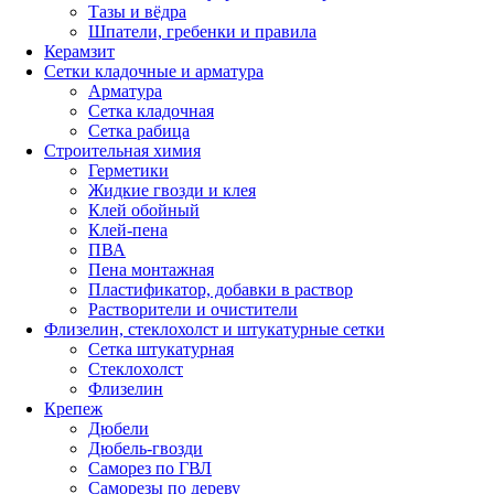
Тазы и вёдра
Шпатели, гребенки и правила
Керамзит
Сетки кладочные и арматура
Арматура
Сетка кладочная
Сетка рабица
Строительная химия
Герметики
Жидкие гвозди и клея
Клей обойный
Клей-пена
ПВА
Пена монтажная
Пластификатор, добавки в раствор
Растворители и очистители
Флизелин, стеклохолст и штукатурные сетки
Сетка штукатурная
Стеклохолст
Флизелин
Крепеж
Дюбели
Дюбель-гвозди
Саморез по ГВЛ
Саморезы по дереву