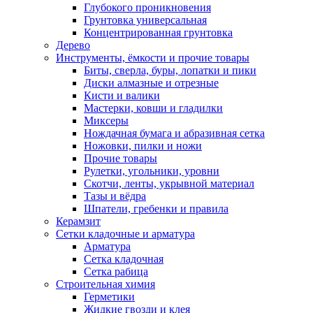
Глубокого проникновения
Грунтовка универсальная
Концентрированная грунтовка
Дерево
Инструменты, ёмкости и прочие товары
Биты, сверла, буры, лопатки и пики
Диски алмазные и отрезные
Кисти и валики
Мастерки, ковши и гладилки
Миксеры
Нождачная бумага и абразивная сетка
Ножовки, пилки и ножи
Прочие товары
Рулетки, угольники, уровни
Скотчи, ленты, укрывной материал
Тазы и вёдра
Шпатели, гребенки и правила
Керамзит
Сетки кладочные и арматура
Арматура
Сетка кладочная
Сетка рабица
Строительная химия
Герметики
Жидкие гвозди и клея