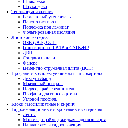
Шпаклевка
Штукатурка
Тепло-шумоизоляция
Базальтовый утеплитель
Пенополистирол
Подложка под ламинат
Фольгированная изоляция
Листовой материал
OSB (ОСБ, ОСП)
Гипсокартон и ГВЛВ и САПФИР
ДВП
Сэндвич панели
Фанера
Цементно-стружечная плита (ЦСП)
Профили и комплектующие для гипсокартона
Дихтунгсбанд
Маячковый профиль
Подвес, краб, соединитель
Профили для гипсокартона
Угловой профиль
Блоки газосиликатные и кирпич
Гидроизоляционные и кровельные материалы
Ленты
Мастика, праймер, жидкая гидроизоляция
Наплавляемая гидроизоляция