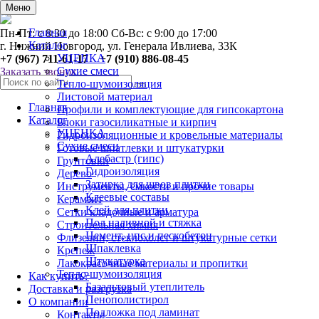
0
Меню
Главная
Пн-Пт: с 8:30 до 18:00 Сб-Вс: с 9:00 до 17:00
Каталог
г. Нижний Новгород, ул. Генерала Ивлиева, 33К
УЦЕНКА
+7 (967) 711-61-17 +7 (910) 886-08-45
Сухие смеси
Заказать звонок
Тепло-шумоизоляция
Листовой материал
Главная
Профили и комплектующие для гипсокартона
Каталог
Блоки газосиликатные и кирпич
УЦЕНКА
Гидроизоляционные и кровельные материалы
Сухие смеси
Готовые шпатлевки и штукатурки
Алебастр (гипс)
Грунтовки
Гидроизоляция
Дерево
Затирка для швов плитки
Инструменты, ёмкости и прочие товары
Клеевые составы
Керамзит
Клей для плитки
Сетки кладочные и арматура
Пол наливной и стяжка
Строительная химия
Цемент, цпс и пескобетон
Флизелин, стеклохолст и штукатурные сетки
Шпаклевка
Крепеж
Штукатурка
Лакокрасочные материалы и пропитки
Тепло-шумоизоляция
Как купить?
Базальтовый утеплитель
Доставка и разгрузка
Пенополистирол
О компании
Подложка под ламинат
Контакты