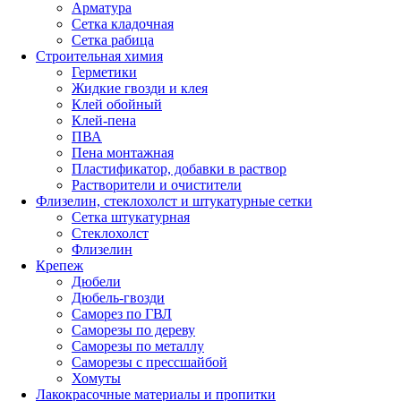
Арматура
Сетка кладочная
Сетка рабица
Строительная химия
Герметики
Жидкие гвозди и клея
Клей обойный
Клей-пена
ПВА
Пена монтажная
Пластификатор, добавки в раствор
Растворители и очистители
Флизелин, стеклохолст и штукатурные сетки
Сетка штукатурная
Стеклохолст
Флизелин
Крепеж
Дюбели
Дюбель-гвозди
Саморез по ГВЛ
Саморезы по дереву
Саморезы по металлу
Саморезы с прессшайбой
Хомуты
Лакокрасочные материалы и пропитки