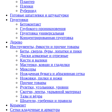
Плантер
Пленки
Рубероид
Готовые шпатлевки и штукатурки
Грунтовки
Бетоконтакт
Глубокого проникновения
Грунтовка универсальная
Концентрированная грунтовка
Дерево
Инструменты, ёмкости и прочие товары
Биты, сверла, буры, лопатки и пики
Диски алмазные и отрезные
Кисти и валики
Мастерки, ковши и гладилки
Миксеры
Нождачная бумага и абразивная сетка
Ножовки, пилки и ножи
Прочие товары
Рулетки, угольники, уровни
Скотчи, ленты, укрывной материал
Тазы и вёдра
Шпатели, гребенки и правила
Керамзит
Сетки кладочные и арматура