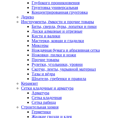
Глубокого проникновения
Грунтовка универсальная
Концентрированная грунтовка
Дерево
Инструменты, ёмкости и прочие товары
Биты, сверла, буры, лопатки и пики
Диски алмазные и отрезные
Кисти и валики
Мастерки, ковши и гладилки
Миксеры
Нождачная бумага и абразивная сетка
Ножовки, пилки и ножи
Прочие товары
Рулетки, угольники, уровни
Скотчи, ленты, укрывной материал
Тазы и вёдра
Шпатели, гребенки и правила
Керамзит
Сетки кладочные и арматура
Арматура
Сетка кладочная
Сетка рабица
Строительная химия
Герметики
Жидкие гвозди и клея