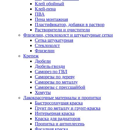
Клей обойный
Клей-пена
ПВА
Пена монтажная
Пластификатор, добавки в раствор
Растворители и очистители
Флизелин, стеклохолст и штукатурные сетки
Сетка штукатурная
Стеклохолст
Флизелин
Крепеж
Дюбели
Дюбель-гвозди
Саморез по ГВЛ
Саморезы по дереву
Саморезы по металлу
Саморезы с прессшайбой
Хомуты
Лакокрасочные материалы и пропитки
Быстросохнущая краска
Грунт по металлу и грунт-краска
Интерьерная краска
Краска для радиаторов
Пропитка и антиплесень
Фасадная краска