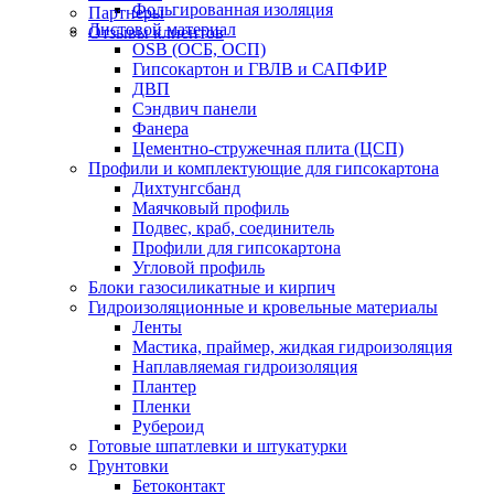
Фольгированная изоляция
Партнеры
Листовой материал
Отзывы клиентов
OSB (ОСБ, ОСП)
Гипсокартон и ГВЛВ и САПФИР
ДВП
Сэндвич панели
Фанера
Цементно-стружечная плита (ЦСП)
Профили и комплектующие для гипсокартона
Дихтунгсбанд
Маячковый профиль
Подвес, краб, соединитель
Профили для гипсокартона
Угловой профиль
Блоки газосиликатные и кирпич
Гидроизоляционные и кровельные материалы
Ленты
Мастика, праймер, жидкая гидроизоляция
Наплавляемая гидроизоляция
Плантер
Пленки
Рубероид
Готовые шпатлевки и штукатурки
Грунтовки
Бетоконтакт